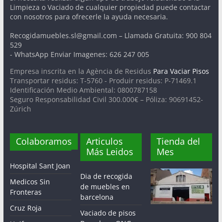
Limpieza o Vaciado de cualquier propiedad puede contactar
con nosotros para ofrecerle la ayuda necesaria.
Recogidamuebles.sl@gmail.com – Llamada Gratuita: 900 804
529
- WhatsApp Enviar Imagenes: 626 247 005
Empresa inscrita en la Agència de Residus
Para Vaciar Pisos
Transportar residus: T-5760 - Produir residus: P-71469.1
Identificación Medio Ambiental: 0800787158
Seguro Responsabilidad Civil 300.000€ – Póliza: 90691452-
Zúrich
Colaboramos
Articulos
Tienda del
Más Leidos
Mes
Hospital Sant Joan
Dia de recogida
Medicos Sin
de muebles en
Fronteras
barcelona
Cruz Roja
Vaciado de pisos