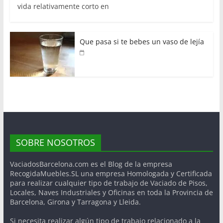
vida relativamente corto en
Que pasa si te bebes un vaso de lejía
SOBRE NOSOTROS
VaciadosBarcelona.com es el Blog de la empresa
RecogidaMuebles.SL una empresa Homologada y Certificada
para realizar cualquier tipo de trabajo de Vaciado de Pisos,
Locales, Naves Industriales y Oficinas en toda la Provincia de
Barcelona, Girona y Tarragona y Lleida.
Si necesita realizar algún tipo de trabajo relacionado a la