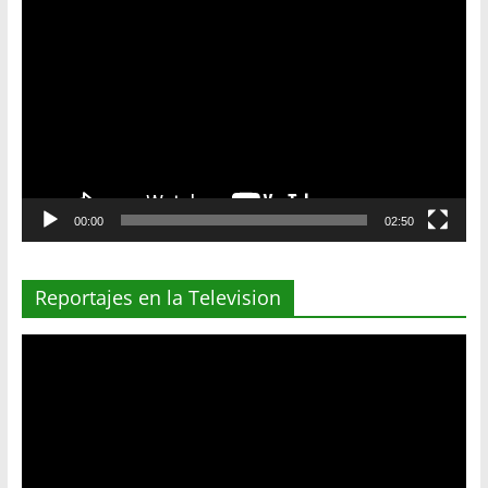
Reproductor
de
vídeo
00:00
02:50
Reportajes en la Television
Reproductor
de
vídeo