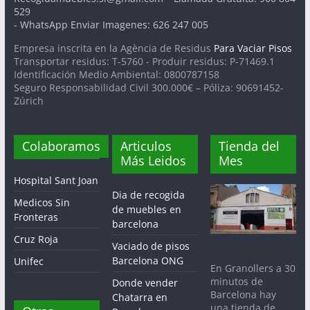
529
- WhatsApp Enviar Imagenes: 626 247 005
Empresa inscrita en la Agència de Residus
Para Vaciar Pisos
Transportar residus: T-5760 - Produir residus: P-71469.1
Identificación Medio Ambiental: 0800787158
Seguro Responsabilidad Civil 300.000€ – Póliza: 90691452-
Zúrich
Colaboramos
Articulos
Tienda del
Más Leidos
Mes
Hospital Sant Joan
Dia de recogida
Medicos Sin
de muebles en
Fronteras
barcelona
Cruz Roja
Vaciado de pisos
Barcelona ONG
Unifec
En Granollers a 30
minutos de
Donde vender
Barcelona hay
Chatarra en
una tienda de