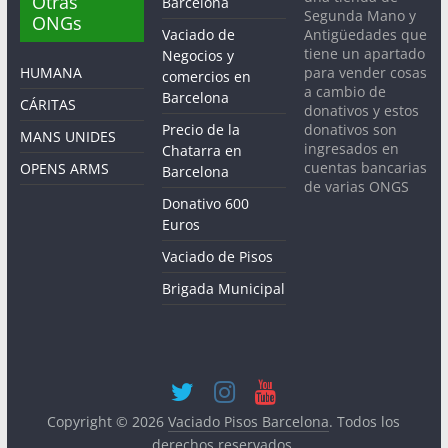
Otras
Barcelona
Segunda Mano y
ONGs
Antigüedades que
Vaciado de
tiene un apartado
Negocios y
para vender cosas
HUMANA
comercios en
a cambio de
Barcelona
CÁRITAS
donativos y estos
donativos son
Precio de la
MANS UNIDES
ingresados en
Chatarra en
cuentas bancarias
OPENS ARMS
Barcelona
de varias ONGS
Donativo 600
Euros
Vaciado de Pisos
Brigada Municipal
Copyright © 2026
Vaciado Pisos Barcelona
. Todos los
derechos reservados.