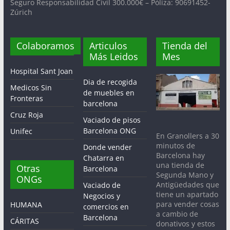
Seguro Responsabilidad Civil 300.000€ – Póliza: 90691452-
Zúrich
Colaboramos
Articulos
Tienda del
Más Leidos
Mes
Hospital Sant Joan
Dia de recogida
Medicos Sin
de muebles en
Fronteras
barcelona
Cruz Roja
Vaciado de pisos
Barcelona ONG
Unifec
En Granollers a 30
minutos de
Donde vender
Barcelona hay
Chatarra en
una tienda de
Otras
Barcelona
Segunda Mano y
ONGs
Antigüedades que
Vaciado de
tiene un apartado
Negocios y
para vender cosas
HUMANA
comercios en
a cambio de
Barcelona
CÁRITAS
donativos y estos