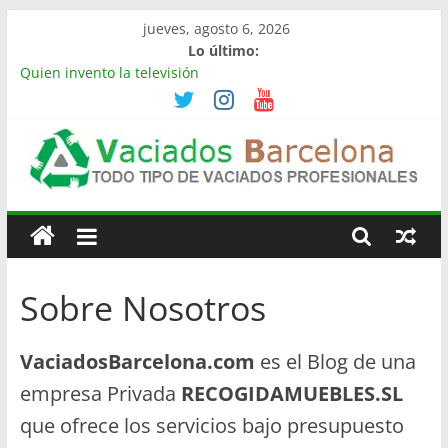
Saltar
jueves, agosto 6, 2026
al
Lo último:
contenido
Quien invento la televisión
Limpieza de naves industriales en Barcelona | Retirada,
vaciado y residuos
Vaciado de naves industriales en Rubí | Referencia
Vaciamos Masías
Vaciamos Masías: vaciado de pisos, locales, naves y
Vaciado
propiedades completas
La televisión más cara del mundo
Pisos
Sobre Nosotros
Barcelona
VaciadosBarcelona.com
es el Blog de una
Todo
Tipo
empresa Privada
RECOGIDAMUEBLES.SL
de
que ofrece los servicios bajo presupuesto
Vaciados