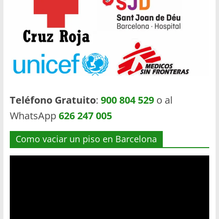
Teléfono Gratuito
:
900 804 529
o al
WhatsApp
626 247 005
Como vaciar un piso en Barcelona
Reproductor
de
vídeo