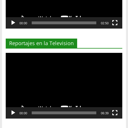
00:00
02:50
Reportajes en la Television
Reproductor
de
vídeo
00:00
06:39