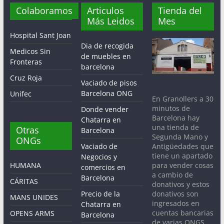
Colaboramos
Articulos
Tienda del
Más Leidos
Mes
Hospital Sant Joan
Dia de recogida
Medicos Sin
de muebles en
Fronteras
barcelona
Cruz Roja
Vaciado de pisos
Barcelona ONG
Unifec
En Granollers a 30
minutos de
Donde vender
Barcelona hay
Chatarra en
una tienda de
Otras
Barcelona
Segunda Mano y
ONGs
Antigüedades que
Vaciado de
tiene un apartado
Negocios y
para vender cosas
HUMANA
comercios en
a cambio de
Barcelona
CÁRITAS
donativos y estos
donativos son
Precio de la
MANS UNIDES
ingresados en
Chatarra en
cuentas bancarias
OPENS ARMS
Barcelona
de varias ONGS