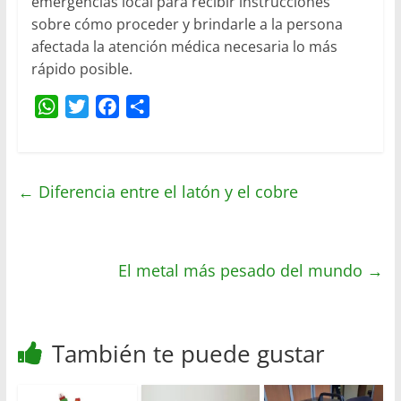
emergencias local para recibir instrucciones
sobre cómo proceder y brindarle a la persona
afectada la atención médica necesaria lo más
rápido posible.
W
T
F
C
h
w
a
o
a
i
c
m
t
t
e
p
←
Diferencia entre el latón y el cobre
s
t
b
a
A
e
o
r
p
r
o
t
p
El metal más pesado del mundo
k
i
→
r
También te puede gustar