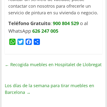
contactar con nosotros para ofrecerle un
servicio de pintura en su vivienda o negocio.
Teléfono Gratuito
:
900 804 529
o al
WhatsApp
626 247 005
W
T
F
C
h
w
a
o
a
i
c
m
t
t
e
p
←
Recogida muebles en Hospitalet de Llobregat
s
t
b
a
A
e
o
r
p
r
o
t
Los días de la semana para tirar muebles en
p
k
i
r
Barcelona
→