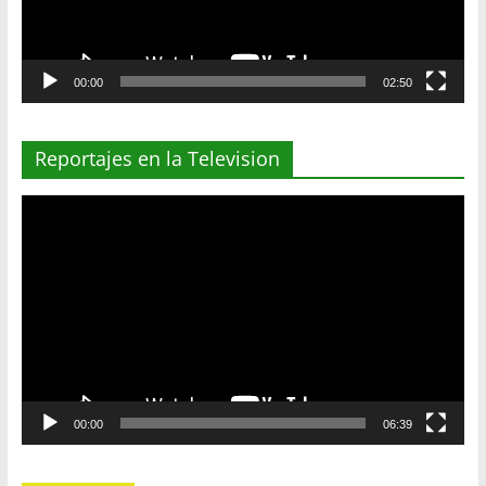
00:00
02:50
Reportajes en la Television
Reproductor
de
vídeo
00:00
06:39