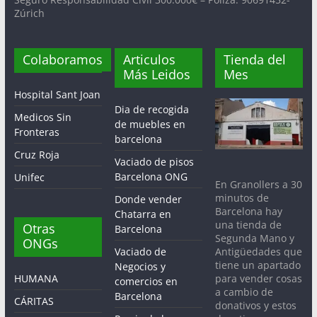
Zúrich
Colaboramos
Articulos
Tienda del
Más Leidos
Mes
Hospital Sant Joan
Dia de recogida
Medicos Sin
de muebles en
Fronteras
barcelona
Cruz Roja
Vaciado de pisos
Barcelona ONG
Unifec
En Granollers a 30
minutos de
Donde vender
Barcelona hay
Chatarra en
una tienda de
Otras
Barcelona
Segunda Mano y
ONGs
Antigüedades que
Vaciado de
tiene un apartado
Negocios y
para vender cosas
HUMANA
comercios en
a cambio de
Barcelona
CÁRITAS
donativos y estos