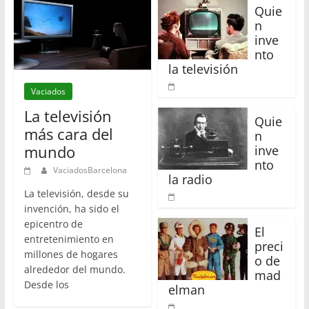
Quie
n
inve
nto
la televisión
Vaciados
La televisión
Quie
más cara del
n
mundo
inve
nto
VaciadosBarcelona
la radio
La televisión, desde su
invención, ha sido el
epicentro de
El
entretenimiento en
preci
millones de hogares
o de
alrededor del mundo.
mad
Desde los
elman