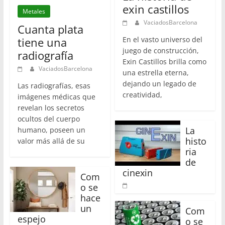
exin castillos
Metales
VaciadosBarcelona
Cuanta plata
tiene una
En el vasto universo del
juego de construcción,
radiografía
Exin Castillos brilla como
VaciadosBarcelona
una estrella eterna,
dejando un legado de
Las radiografías, esas
creatividad,
imágenes médicas que
revelan los secretos
ocultos del cuerpo
La
humano, poseen un
histo
valor más allá de su
ria
de
cinexin
Com
o se
hace
un
Com
espejo
o se