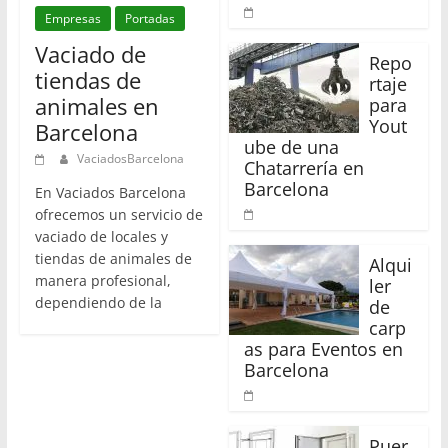
Empresas
Portadas
Vaciado de
Repo
tiendas de
rtaje
animales en
para
Yout
Barcelona
ube de una
VaciadosBarcelona
Chatarrería en
Barcelona
En Vaciados Barcelona
ofrecemos un servicio de
vaciado de locales y
tiendas de animales de
Alqui
manera profesional,
ler
dependiendo de la
de
carp
as para Eventos en
Barcelona
Puer