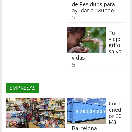
de Residuos para
ayudar al Mundo
Tu
viejo
grifo
salva
vidas
EMPRESAS
Cont
ened
or 20
M3
Barcelona