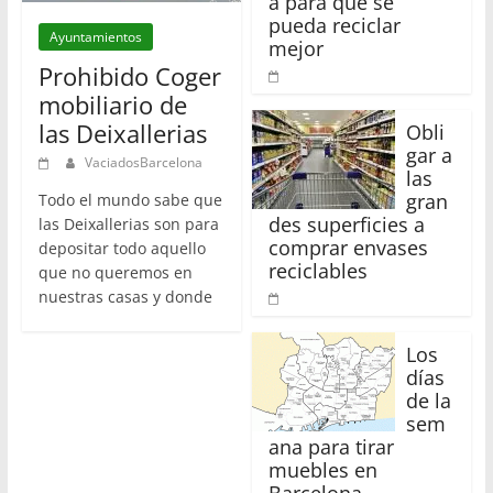
a para que se
pueda reciclar
Ayuntamientos
mejor
Prohibido Coger
mobiliario de
las Deixallerias
Obli
gar a
VaciadosBarcelona
las
gran
Todo el mundo sabe que
des superficies a
las Deixallerias son para
comprar envases
depositar todo aquello
reciclables
que no queremos en
nuestras casas y donde
Los
días
de la
sem
ana para tirar
muebles en
Barcelona