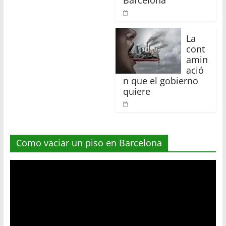
La
cont
amin
ació
n que el gobierno
quiere
Como vaciar un piso en Barcelona
Reproductor
de
vídeo