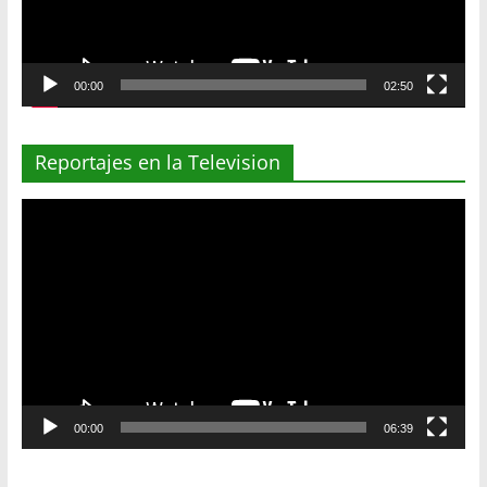
00:00
02:50
Reportajes en la Television
Reproductor
de
vídeo
00:00
06:39