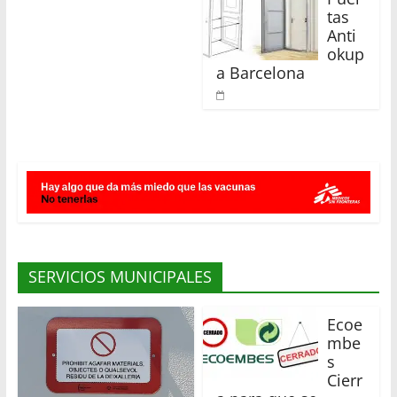
tas
Anti
okup
a Barcelona
SERVICIOS MUNICIPALES
Ecoe
mbe
s
Cierr