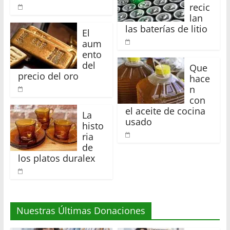
recic
lan
las baterías de litio
El
aum
ento
del
Que
precio del oro
hace
n
con
el aceite de cocina
La
usado
histo
ria
de
los platos duralex
Nuestras Últimas Donaciones