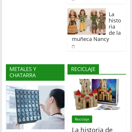
La
histo
ria
de la
muñeca Nancy
METALES Y
RECICLAJE
CHATARRA
Reciclaje
La historia de