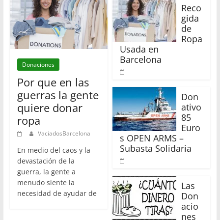
Reco
gida
de
Ropa
Usada en
Barcelona
Donaciones
Por que en las
guerras la gente
Don
quiere donar
ativo
85
ropa
Euro
VaciadosBarcelona
s OPEN ARMS –
Subasta Solidaria
En medio del caos y la
devastación de la
guerra, la gente a
menudo siente la
Las
necesidad de ayudar de
Don
acio
nes