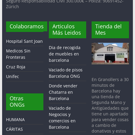
Seguro Responsabilidad Civil 300.000€ – Póliza: 90691452-
Zúrich
Colaboramos
Articulos
Tienda del
Más Leidos
Mes
Hospital Sant Joan
Dia de recogida
Medicos Sin
de muebles en
Fronteras
barcelona
Cruz Roja
Vaciado de pisos
Barcelona ONG
Unifec
En Granollers a 30
minutos de
Donde vender
Barcelona hay
Chatarra en
una tienda de
Otras
Barcelona
Segunda Mano y
ONGs
Antigüedades que
Vaciado de
tiene un apartado
Negocios y
para vender cosas
HUMANA
comercios en
a cambio de
Barcelona
CÁRITAS
donativos y estos