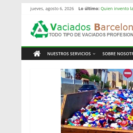
Saltar
jueves, agosto 6, 2026
Lo último:
Quien invento la
al
Limpieza de nav
contenido
Vaciado
Vaciado de nave
Vaciamos Masías
La televisión m
Pisos
NUESTROS SERVICIOS
SOBRE NOSOT
Barcelona
Todo
Tipo
de
Vaciados
en
Barcelona