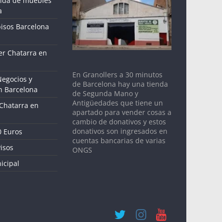
gida de muebles
a
pisos Barcelona
r Chatarra en
En Granollers a 30 minutos
Negocios y
de Barcelona hay una tienda
n Barcelona
de Segunda Mano y
Antigüedades que tiene un
 Chatarra en
apartado para vender cosas a
cambio de donativos y estos
donativos son ingresados en
0 Euros
cuentas bancarias de varias
isos
ONGS
icipal