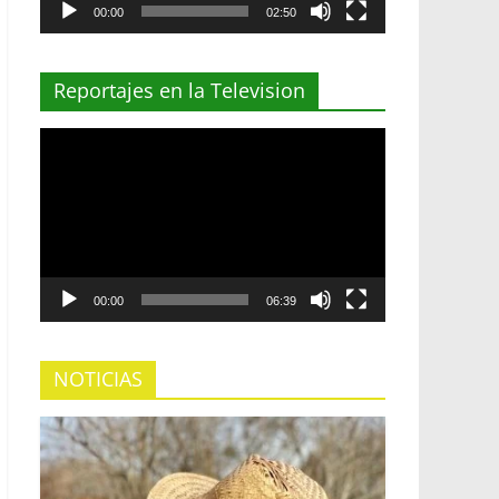
00:00
02:50
Reportajes en la Television
Reproductor
de
vídeo
00:00
06:39
NOTICIAS