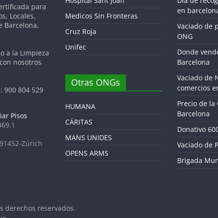
Hospital Sant Joan
Dia de reco
tificada para
en barcelon
os, Locales,
Medicos Sin Fronteras
de Barcelona,
Vaciado de 
Cruz Roja
ONG
Unifec
Donde vende
do a la Limpieza
 con nosotros
Barcelona
Vaciado de 
Otras ONGs
comercios e
: 900 804 529
Precio de la
HUMANA
Barcelona
iar Pisos
CÁRITAS
469.1
Donativo 60
MANS UNIDES
691452-Zúrich
Vaciado de P
OPENS ARMS
Brigada Mun
os derechos reservados.