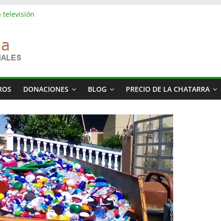
 televisión
es industriales en Barcelona | Retirada, vaciado y residuos
s industriales en Rubí | Referencia Vaciamos Masías
: vaciado de pisos, locales, naves y propiedades completas
ás cara del mundo
ROS
DONACIONES
BLOG
PRECIO DE LA CHATARRA