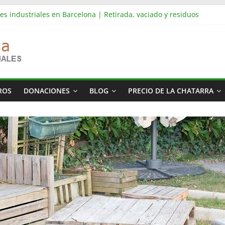
es industriales en Barcelona | Retirada, vaciado y residuos
s industriales en Rubí | Referencia Vaciamos Masías
: vaciado de pisos, locales, naves y propiedades completas
ás cara del mundo
 televisión
ROS
DONACIONES
BLOG
PRECIO DE LA CHATARRA