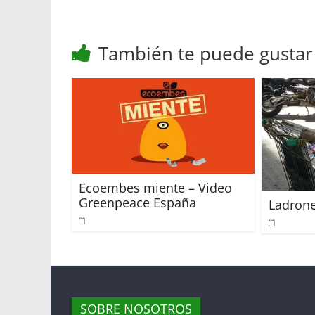
A
e
o
r
p
r
o
t
También te puede gustar
p
k
i
r
Ecoembes miente – Video
Greenpeace España
Ladrone
SOBRE NOSOTROS