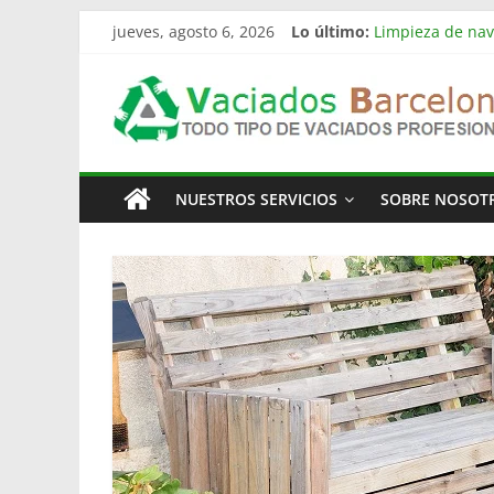
Saltar
jueves, agosto 6, 2026
Lo último:
Limpieza de nav
al
Vaciado de nave
contenido
Vaciado
Vaciamos Masías
La televisión m
Quien invento la
Pisos
NUESTROS SERVICIOS
SOBRE NOSOT
Barcelona
Todo
Tipo
de
Vaciados
en
Barcelona