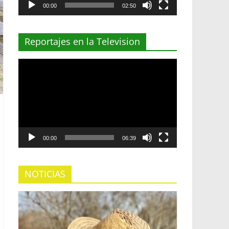
00:00
02:50
Reportajes en la Television
Reproductor
de
vídeo
00:00
06:39
NOTICIAS