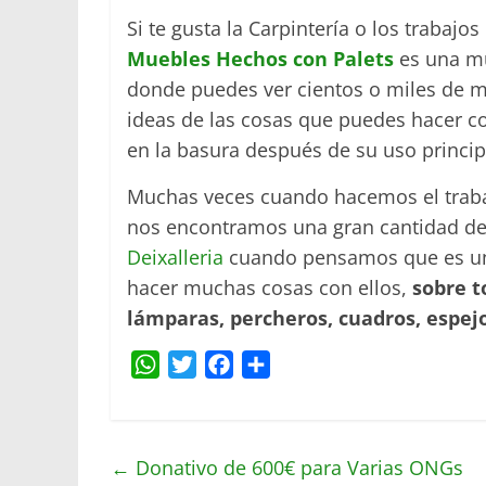
Si te gusta la Carpintería o los trabaj
Muebles Hechos con Palets
es una mu
donde puedes ver cientos o miles de 
ideas de las cosas que puedes hacer 
en la basura después de su uso princi
Muchas veces cuando hacemos el trab
nos encontramos una gran cantidad de
Deixalleria
cuando pensamos que es una
hacer muchas cosas con ellos,
sobre t
lámparas, percheros, cuadros, espejo
W
T
F
C
h
w
a
o
a
i
c
m
t
t
e
p
←
Donativo de 600€ para Varias ONGs
s
t
b
a