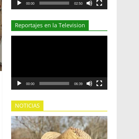
00:00
02:50
Reportajes en la Television
Reproductor
de
vídeo
00:00
06:39
NOTICIAS