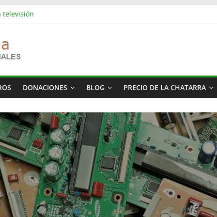
 televisión
es industriales en Barcelona | Retirada, vaciado y residuos
s industriales en Rubí | Referencia Vaciamos Masías
: vaciado de pisos, locales, naves y propiedades completas
ás cara del mundo
ROS
DONACIONES
BLOG
PRECIO DE LA CHATARRA