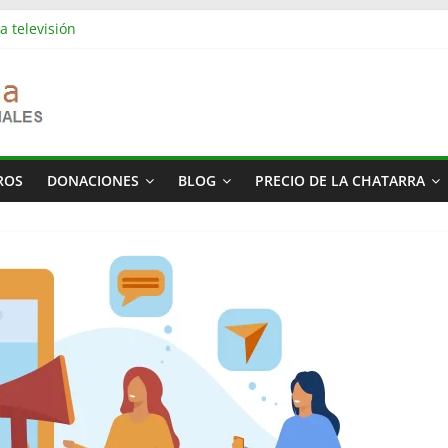
a televisión
es industriales en Barcelona | Retirada, vaciado y residuos
es industriales en Rubí | Referencia Vaciamos Masías
s: vaciado de pisos, locales, naves y propiedades completas
más cara del mundo
ROS
DONACIONES
BLOG
PRECIO DE LA CHATARRA