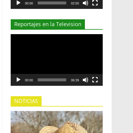
00:00
02:50
Reportajes en la Television
Reproductor
de
vídeo
00:00
06:39
NOTICIAS