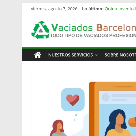
Saltar
viernes, agosto 7, 2026
Lo último:
Quien invento l
al
Limpieza de nav
contenido
Vaciado
Vaciado de nav
Vaciamos Masía
La televisión 
Pisos
NUESTROS SERVICIOS
SOBRE NOSOT
Barcelona
Todo
Tipo
de
Vaciados
en
Barcelona