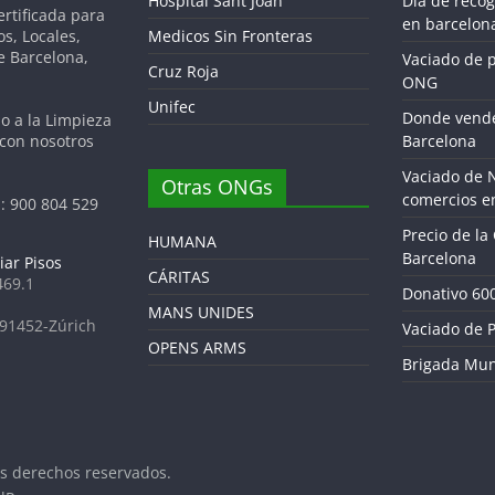
Hospital Sant Joan
Dia de reco
tificada para
en barcelon
os, Locales,
Medicos Sin Fronteras
de Barcelona,
Vaciado de 
Cruz Roja
ONG
Unifec
Donde vende
do a la Limpieza
 con nosotros
Barcelona
Vaciado de 
Otras ONGs
comercios e
: 900 804 529
Precio de la
HUMANA
Barcelona
iar Pisos
CÁRITAS
469.1
Donativo 60
MANS UNIDES
691452-Zúrich
Vaciado de P
OPENS ARMS
Brigada Mun
os derechos reservados.