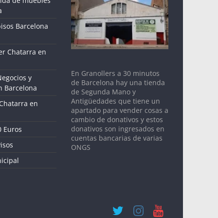
gida de muebles
a
pisos Barcelona
r Chatarra en
En Granollers a 30 minutos
Negocios y
de Barcelona hay una tienda
n Barcelona
de Segunda Mano y
Antigüedades que tiene un
 Chatarra en
apartado para vender cosas a
cambio de donativos y estos
donativos son ingresados en
0 Euros
cuentas bancarias de varias
isos
ONGS
icipal