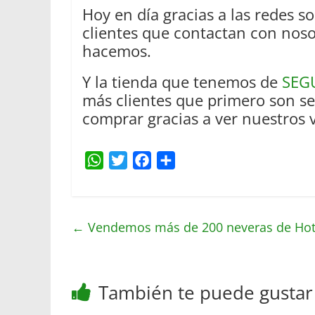
Hoy en día gracias a las redes 
clientes que contactan con nos
hacemos.
Y la tienda que tenemos de
SEG
más clientes que primero son se
comprar gracias a ver nuestros 
W
T
F
C
h
w
a
o
a
i
c
m
t
t
e
p
←
Vendemos más de 200 neveras de Hote
s
t
b
a
A
e
o
r
p
r
o
t
También te puede gustar
p
k
i
r