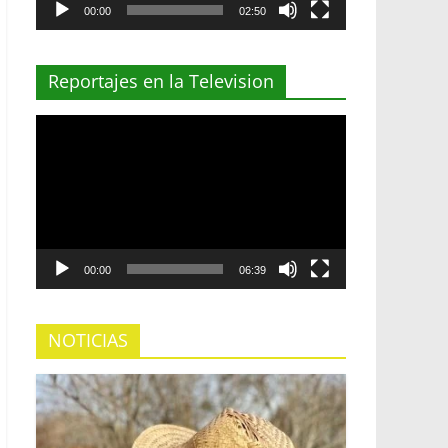
00:00
02:50
Reportajes en la Television
Reproductor
de
vídeo
00:00
06:39
NOTICIAS