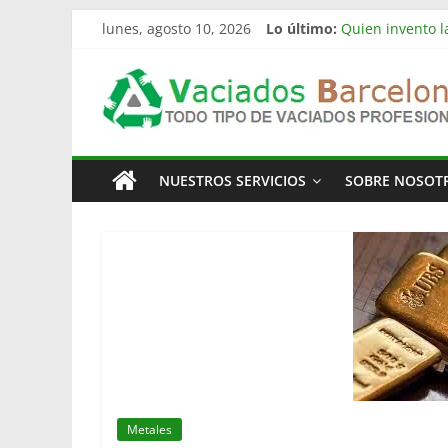
Saltar
lunes, agosto 10, 2026
Lo último:
Quien invento la
al
Limpieza de nav
contenido
Vaciado
Vaciado de nave
Vaciamos Masías
La televisión m
Pisos
NUESTROS SERVICIOS
SOBRE NOSOT
Barcelona
Todo
Tipo
de
Vaciados
en
Barcelona
Metales