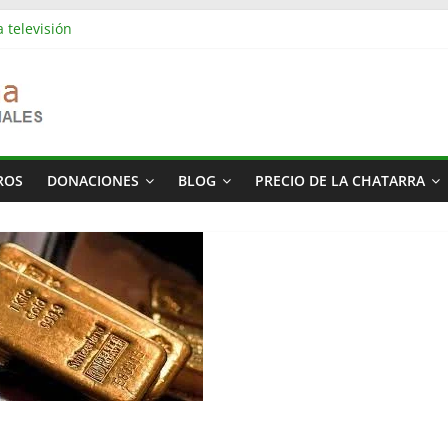
 televisión
es industriales en Barcelona | Retirada, vaciado y residuos
s industriales en Rubí | Referencia Vaciamos Masías
: vaciado de pisos, locales, naves y propiedades completas
ás cara del mundo
ROS
DONACIONES
BLOG
PRECIO DE LA CHATARRA