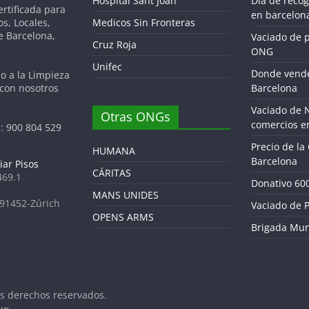
Hospital Sant Joan
Dia de reco
tificada para
en barcelon
os, Locales,
Medicos Sin Fronteras
de Barcelona,
Vaciado de 
Cruz Roja
ONG
Unifec
Donde vende
do a la Limpieza
 con nosotros
Barcelona
Vaciado de 
Otras ONGs
comercios e
: 900 804 529
Precio de la
HUMANA
Barcelona
iar Pisos
CÁRITAS
469.1
Donativo 60
MANS UNIDES
691452-Zúrich
Vaciado de P
OPENS ARMS
Brigada Mun
os derechos reservados.