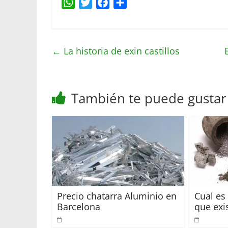
W
T
F
C
h
w
a
o
a
i
c
m
t
t
e
p
←
La historia de exin castillos
s
t
b
a
A
e
o
r
p
r
o
t
También te puede gustar
p
k
i
r
Precio chatarra Aluminio en
Cual es
Barcelona
que exi