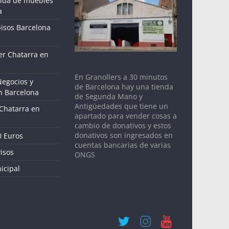
gida de muebles
a
pisos Barcelona
r Chatarra en
En Granollers a 30 minutos
Negocios y
de Barcelona hay una tienda
n Barcelona
de Segunda Mano y
Antigüedades que tiene un
 Chatarra en
apartado para vender cosas a
cambio de donativos y estos
donativos son ingresados en
0 Euros
cuentas bancarias de varias
isos
ONGS
icipal