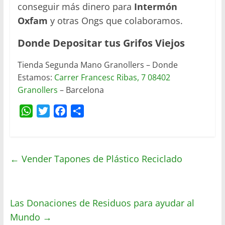
conseguir más dinero para
Intermón
Oxfam
y otras Ongs que colaboramos.
Donde Depositar tus Grifos Viejos
Tienda Segunda Mano Granollers – Donde
Estamos:
Carrer Francesc Ribas, 7 08402
Granollers
– Barcelona
W
T
F
C
h
w
a
o
a
i
c
m
t
t
e
p
←
Vender Tapones de Plástico Reciclado
s
t
b
a
A
e
o
r
p
r
o
t
Las Donaciones de Residuos para ayudar al
p
k
i
r
Mundo
→