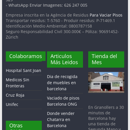
- WhatsApp Enviar Imagenes: 626 247 005
Empresa inscrita en la Agència de Residus
Para Vaciar Pisos
Transportar residus: T-5760 - Produir residus: P-71469.1
Identificación Medio Ambiental: 0800787158
Seguro Responsabilidad Civil 300.000€ – Póliza: 90691452-
Zúrich
Colaboramos
Articulos
Tienda del
Más Leidos
Mes
Hospital Sant Joan
Dia de recogida
Medicos Sin
de muebles en
Fronteras
barcelona
Cruz Roja
Vaciado de pisos
Barcelona ONG
Unifec
En Granollers a 30
minutos de
Donde vender
Barcelona hay
Chatarra en
una tienda de
Otras
Barcelona
Segunda Mano y