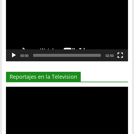
de
vídeo
00:00
02:50
Reportajes en la Television
Reproductor
de
vídeo