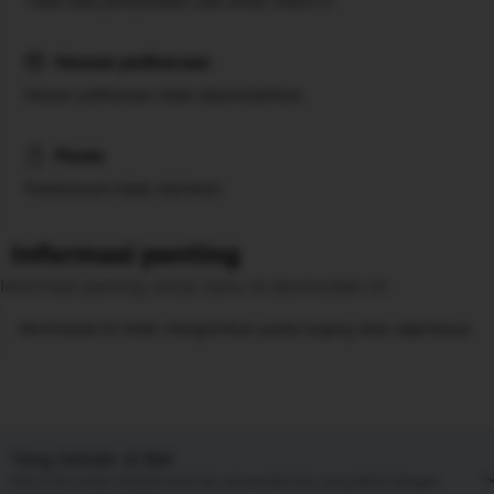
Tidak ada persyaratan usia untuk check-in
Hewan peliharaan
Hewan peliharaan tidak diperbolehkan.
Pesta
Pesta/acara tidak diizinkan.
Informasi penting
Informasi penting untuk tamu di akomodasi ini
Akomodasi ini tidak mengizinkan pesta bujang atau sejenisnya.
Yang terbaik di Bali
Klik di sini untuk melihat hotel dan akomodasi lain yang dekat dengan