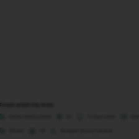
disertakan 
dalam 
konfirmasi 
pemesanan 
dan 
akun 
Anda.
Cocok untuk trip Anda
Kamar mandi pribadi
AC
TV layar datar
Kam
Shower
Lift
Ruangan khusus merokok