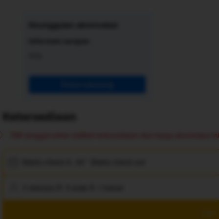
Keunggulan akomodasi
Informasi sarapan
Asia
Pesan sekarang
Ketersediaan
Pilih tanggal untuk melihat ketersediaan dan harga akomodasi ini
Waktu check-in
â€”
Waktu check-out
2 dewasa Â· 0 anak Â· 1 kamar
Cari