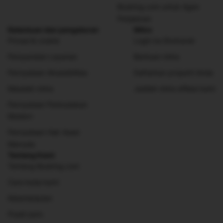
Booking.com untuk Agen
Perjalanan
Ketentuan dan pengaturan
Mitra
Privasi & cookie
Login ke Ekstranet
Persyaratan Layanan
Bantuan mitra
Pernyataan Aksesibilitas
Daftarkan properti Anda
Masalah mitra
Jadilah mitra afiliasi kami
Pernyataan Perbudakan
Modern
Pernyataan Hak Asasi
Manusia
Tentang Kami
Tentang Booking.com
Cara kerja kami
Keberlanjutan
Pusat pers