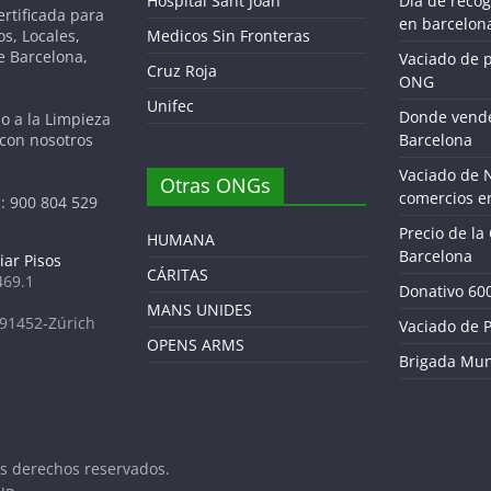
Hospital Sant Joan
Dia de reco
tificada para
en barcelon
os, Locales,
Medicos Sin Fronteras
de Barcelona,
Vaciado de 
Cruz Roja
ONG
Unifec
Donde vende
do a la Limpieza
 con nosotros
Barcelona
Vaciado de 
Otras ONGs
comercios e
: 900 804 529
Precio de la
HUMANA
Barcelona
iar Pisos
CÁRITAS
469.1
Donativo 60
MANS UNIDES
691452-Zúrich
Vaciado de P
OPENS ARMS
Brigada Mun
os derechos reservados.