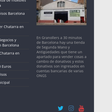
gida de muebles
a
pisos Barcelona
r Chatarra en
En Granollers a 30 minutos
Negocios y
de Barcelona hay una tienda
n Barcelona
de Segunda Mano y
Antigüedades que tiene un
 Chatarra en
apartado para vender cosas a
cambio de donativos y estos
donativos son ingresados en
0 Euros
cuentas bancarias de varias
isos
ONGS
icipal