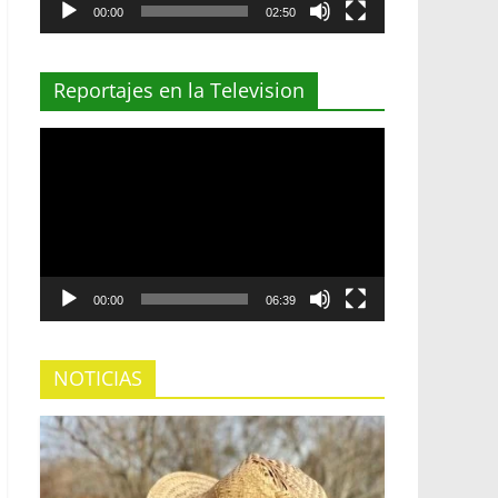
00:00
02:50
Reportajes en la Television
Reproductor
de
vídeo
00:00
06:39
NOTICIAS