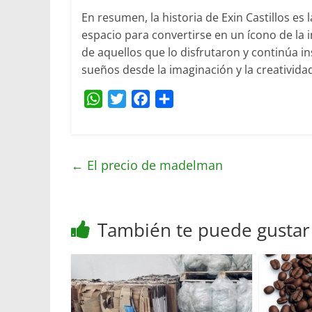
En resumen, la historia de Exin Castillos es 
espacio para convertirse en un ícono de la 
de aquellos que lo disfrutaron y continúa i
sueños desde la imaginación y la creativida
W
T
F
C
h
w
a
o
a
i
c
m
t
t
e
p
←
El precio de madelman
s
t
b
a
A
e
o
r
p
r
o
t
También te puede gustar
p
k
i
r