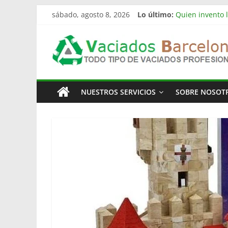
Saltar
sábado, agosto 8, 2026
Lo último:
Quien invento l
al
Limpieza de nav
contenido
Vaciado
Vaciado de nav
Vaciamos Masía
La televisión 
Pisos
NUESTROS SERVICIOS
SOBRE NOSOT
Barcelona
Todo
Tipo
de
Vaciados
en
Barcelona