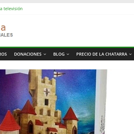
a televisión
es industriales en Barcelona | Retirada, vaciado y residuos
es industriales en Rubí | Referencia Vaciamos Masías
s: vaciado de pisos, locales, naves y propiedades completas
más cara del mundo
ROS
DONACIONES
BLOG
PRECIO DE LA CHATARRA