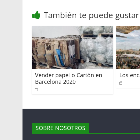
p
r
o
t
También te puede gustar
p
k
i
r
Vender papel o Cartón en
Los enc
Barcelona 2020
SOBRE NOSOTROS