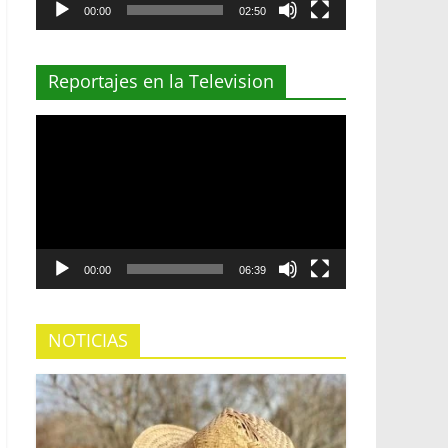
00:00
02:50
Reportajes en la Television
Reproductor
de
vídeo
00:00
06:39
NOTICIAS