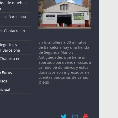
gida de muebles
a
pisos Barcelona
r Chatarra en
En Granollers a 30 minutos
Negocios y
de Barcelona hay una tienda
n Barcelona
de Segunda Mano y
Antigüedades que tiene un
 Chatarra en
apartado para vender cosas a
cambio de donativos y estos
donativos son ingresados en
0 Euros
cuentas bancarias de varias
isos
ONGS
icipal