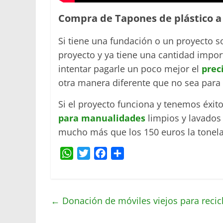
Compra de Tapones de plástico 
Si tiene una fundación o un proyecto s
proyecto y ya tiene una cantidad impo
intentar pagarle un poco mejor el
prec
otra manera diferente que no sea para 
Si el proyecto funciona y tenemos éxit
para manualidades
limpios y lavados
mucho más que los 150 euros la tonel
W
T
F
C
h
w
a
o
a
i
c
m
t
t
e
p
←
Donación de móviles viejos para recic
s
t
b
a
A
e
o
r