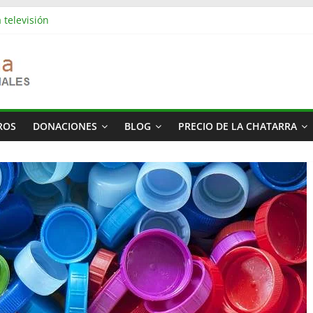
 televisión
es industriales en Barcelona | Retirada, vaciado y residuos
s industriales en Rubí | Referencia Vaciamos Masías
: vaciado de pisos, locales, naves y propiedades completas
ás cara del mundo
ROS
DONACIONES
BLOG
PRECIO DE LA CHATARRA