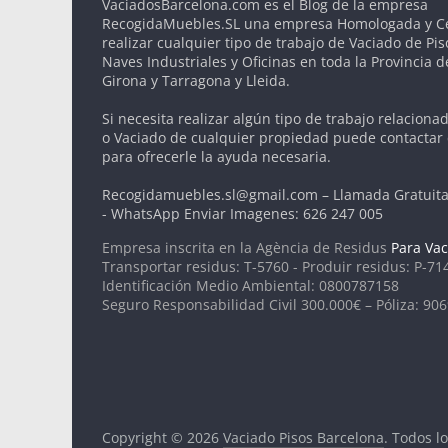
VaciadosBarcelona.com es el Blog de la empresa
RecogidaMuebles.SL una empresa Homologada y Cer
realizar cualquier tipo de trabajo de Vaciado de Pis
Naves Industriales y Oficinas en toda la Provincia 
Girona y Tarragona y Lleida.
Si necesita realizar algún tipo de trabajo relaciona
o Vaciado de cualquier propiedad puede contactar
para ofrecerle la ayuda necesaria.
Recogidamuebles.sl@gmail.com – Llamada Gratuita
- WhatsApp Enviar Imagenes: 626 247 005
Empresa inscrita en la Agència de Residus
Para Vac
Transportar residus: T-5760 - Produir residus: P-71
Identificación Medio Ambiental: 0800787158
Seguro Responsabilidad Civil 300.000€ – Póliza: 90
Copyright © 2026
Vaciado Pisos Barcelona
. Todos l