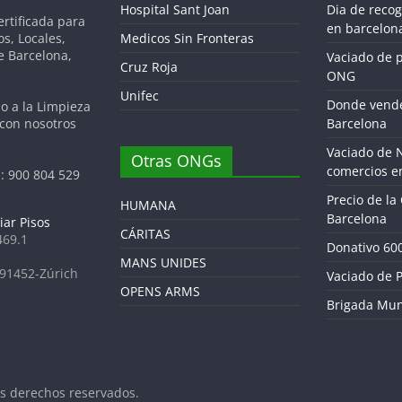
Hospital Sant Joan
Dia de reco
tificada para
en barcelon
os, Locales,
Medicos Sin Fronteras
de Barcelona,
Vaciado de 
Cruz Roja
ONG
Unifec
Donde vende
do a la Limpieza
 con nosotros
Barcelona
Vaciado de 
Otras ONGs
comercios e
: 900 804 529
Precio de la
HUMANA
Barcelona
iar Pisos
CÁRITAS
469.1
Donativo 60
MANS UNIDES
691452-Zúrich
Vaciado de P
OPENS ARMS
Brigada Mun
os derechos reservados.