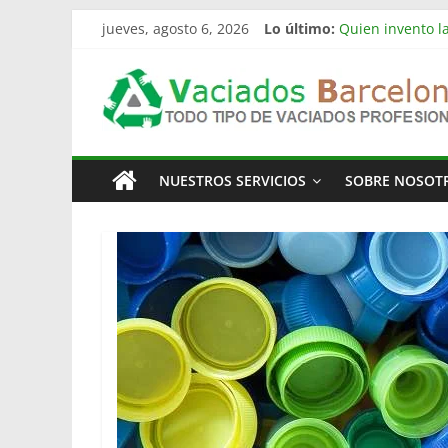
Saltar
jueves, agosto 6, 2026
Lo último:
Quien invento la
al
Limpieza de nav
contenido
Vaciado
Vaciado de nave
Vaciamos Masías
La televisión m
Pisos
NUESTROS SERVICIOS
SOBRE NOSOT
Barcelona
Todo
Tipo
de
Vaciados
en
Barcelona