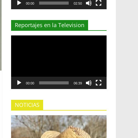
00:00
02:50
Reportajes en la Television
Reproductor
de
vídeo
00:00
06:39
NOTICIAS