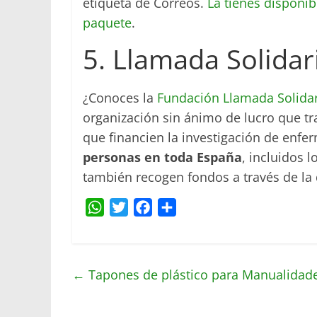
etiqueta de Correos.
La tienes disponib
paquete
.
5. Llamada Solidar
¿Conoces la
Fundación Llamada Solidar
organización sin ánimo de lucro que t
que financien la investigación de enf
personas en toda España
, incluidos 
también recogen fondos a través de la
W
T
F
C
h
w
a
o
a
i
c
m
t
t
e
p
←
Tapones de plástico para Manualidad
s
t
b
a
A
e
o
r