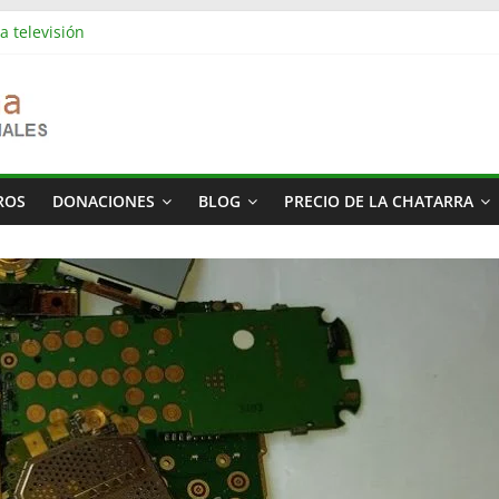
a televisión
es industriales en Barcelona | Retirada, vaciado y residuos
es industriales en Rubí | Referencia Vaciamos Masías
s: vaciado de pisos, locales, naves y propiedades completas
más cara del mundo
ROS
DONACIONES
BLOG
PRECIO DE LA CHATARRA