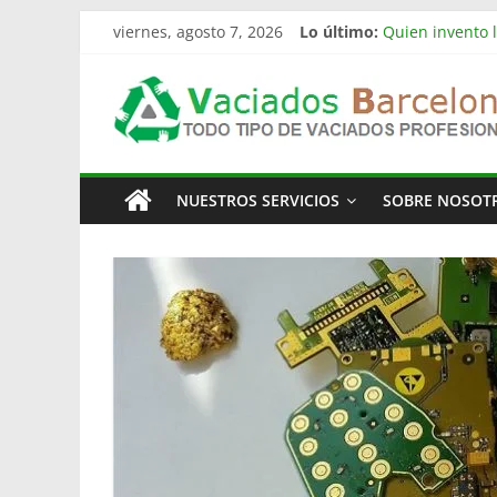
Saltar
viernes, agosto 7, 2026
Lo último:
Quien invento l
al
Limpieza de nav
contenido
Vaciado
Vaciado de nav
Vaciamos Masía
La televisión 
Pisos
NUESTROS SERVICIOS
SOBRE NOSOT
Barcelona
Todo
Tipo
de
Vaciados
en
Barcelona