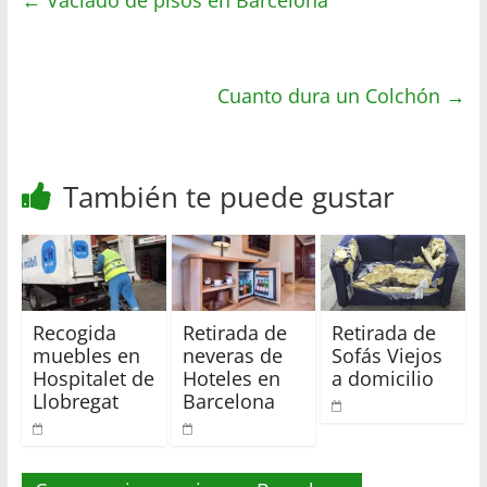
←
Vaciado de pisos en Barcelona
A
e
o
r
p
r
o
t
p
k
i
Cuanto dura un Colchón
→
r
También te puede gustar
Recogida
Retirada de
Retirada de
muebles en
neveras de
Sofás Viejos
Hospitalet de
Hoteles en
a domicilio
Llobregat
Barcelona