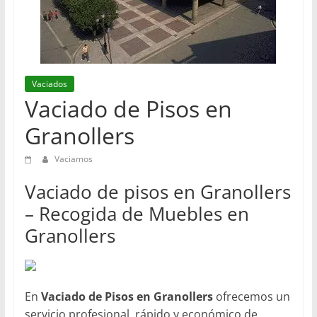
en
Barcelona
Vaciados
Vaciado de Pisos en
Granollers
Vaciamos
Vaciado de pisos en Granollers
– Recogida de Muebles en
Granollers
En
Vaciado de Pisos en Granollers
ofrecemos un
servicio profesional, rápido y económico de