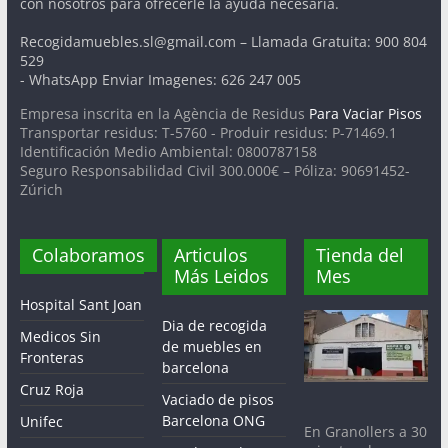
con nosotros para ofrecerle la ayuda necesaria.
Recogidamuebles.sl@gmail.com – Llamada Gratuita: 900 804
529
- WhatsApp Enviar Imagenes: 626 247 005
Empresa inscrita en la Agència de Residus
Para Vaciar Pisos
Transportar residus: T-5760 - Produir residus: P-71469.1
Identificación Medio Ambiental: 0800787158
Seguro Responsabilidad Civil 300.000€ – Póliza: 90691452-
Zúrich
Colaboramos
Articulos
Tienda del
Más Leidos
Mes
Hospital Sant Joan
Dia de recogida
Medicos Sin
de muebles en
Fronteras
barcelona
Cruz Roja
Vaciado de pisos
Barcelona ONG
Unifec
En Granollers a 30