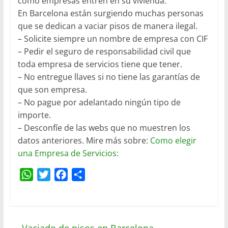
como empresas entren en su vivienda.
En Barcelona están surgiendo muchas personas
que se dedican a vaciar pisos de manera ilegal.
– Solicite siempre un nombre de empresa con CIF
– Pedir el seguro de responsabilidad civil que
toda empresa de servicios tiene que tener.
– No entregue llaves si no tiene las garantías de
que son empresa.
– No pague por adelantado ningún tipo de
importe.
– Desconfíe de las webs que no muestren los
datos anteriores. Mire más sobre:
Como elegir
una Empresa de Servicios:
W
T
F
C
h
w
a
o
a
i
c
m
t
t
e
p
s
t
b
a