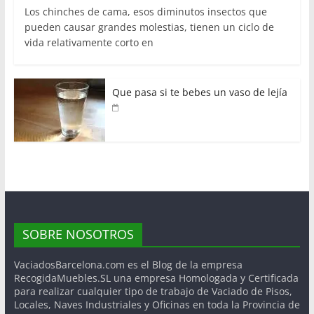
Los chinches de cama, esos diminutos insectos que
pueden causar grandes molestias, tienen un ciclo de
vida relativamente corto en
Que pasa si te bebes un vaso de lejía
SOBRE NOSOTROS
VaciadosBarcelona.com es el Blog de la empresa
RecogidaMuebles.SL una empresa Homologada y Certificada
para realizar cualquier tipo de trabajo de Vaciado de Pisos,
Locales, Naves Industriales y Oficinas en toda la Provincia de