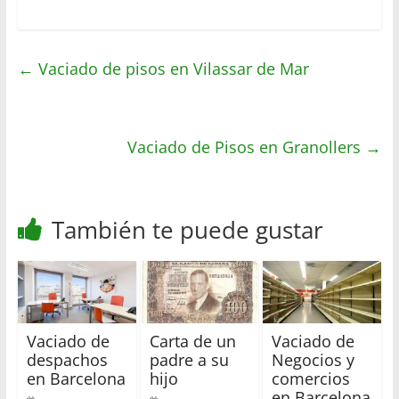
a
i
c
m
t
t
e
p
←
Vaciado de pisos en Vilassar de Mar
s
t
b
a
A
e
o
r
p
r
o
t
p
k
i
Vaciado de Pisos en Granollers
→
r
También te puede gustar
Vaciado de
Carta de un
Vaciado de
despachos
padre a su
Negocios y
en Barcelona
hijo
comercios
en Barcelona