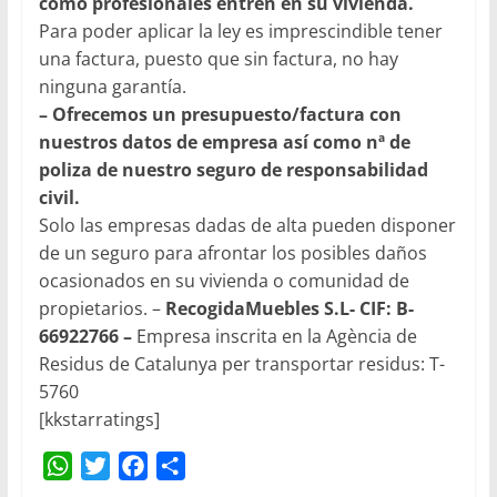
como profesionales entren en su vivienda.
Para poder aplicar la ley es imprescindible tener
una factura, puesto que sin factura, no hay
ninguna garantía.
– Ofrecemos un presupuesto/factura con
nuestros datos de empresa así como nª de
poliza de nuestro seguro de responsabilidad
civil.
Solo las empresas dadas de alta pueden disponer
de un seguro para afrontar los posibles daños
ocasionados en su vivienda o comunidad de
propietarios. –
RecogidaMuebles S.L- CIF: B-
66922766 –
Empresa inscrita en la Agència de
Residus de Catalunya per transportar residus: T-
5760
[kkstarratings]
W
T
F
C
h
w
a
o