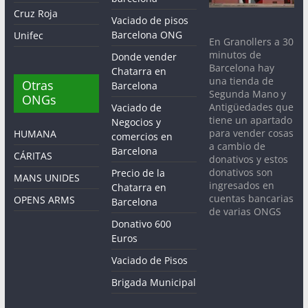
Cruz Roja
Vaciado de pisos
Barcelona ONG
Unifec
En Granollers a 30
minutos de
Donde vender
Barcelona hay
Chatarra en
una tienda de
Otras
Barcelona
Segunda Mano y
ONGs
Antigüedades que
Vaciado de
tiene un apartado
Negocios y
para vender cosas
HUMANA
comercios en
a cambio de
Barcelona
CÁRITAS
donativos y estos
donativos son
Precio de la
MANS UNIDES
ingresados en
Chatarra en
cuentas bancarias
OPENS ARMS
Barcelona
de varias ONGS
Donativo 600
Euros
Vaciado de Pisos
Brigada Municipal