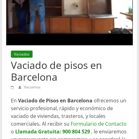
en
Barcelona
Vaciados
Vaciado de pisos en
Barcelona
Vaciamos
En
Vaciado de Pisos en Barcelona
ofrecemos un
servicio profesional, rápido y económico de
vaciado de viviendas, trasteros, y locales
comerciales
.
Al recibir su
Formulario de Contacto
o
Llamada Gratuita: 900 804 529
, le enviaremos