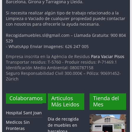
Barcelona, Girona y Tarragona y Lleida.
Si necesita realizar algún tipo de trabajo relacionado a la
Limpieza o Vaciado de cualquier propiedad puede contactar
con nosotros para ofrecerle la ayuda necesaria.
Recogidamuebles.sl@gmail.com – Llamada Gratuita: 900 804
529
- WhatsApp Enviar Imagenes: 626 247 005
Empresa inscrita en la Agència de Residus
Para Vaciar Pisos
Transportar residus: T-5760 - Produir residus: P-71469.1
Identificación Medio Ambiental: 0800787158
Seguro Responsabilidad Civil 300.000€ – Póliza: 90691452-
Zúrich
Colaboramos
Articulos
Tienda del
Más Leidos
Mes
Hospital Sant Joan
Dia de recogida
Medicos Sin
de muebles en
Fronteras
barcelona