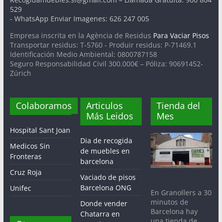
529
- WhatsApp Enviar Imagenes: 626 247 005
Empresa inscrita en la Agència de Residus
Para Vaciar Pisos
Transportar residus: T-5760 - Produir residus: P-71469.1
Identificación Medio Ambiental: 0800787158
Seguro Responsabilidad Civil 300.000€ – Póliza: 90691452-
Zúrich
Colaboramos
Articulos
Tienda del
Más Leidos
Mes
Hospital Sant Joan
Dia de recogida
Medicos Sin
de muebles en
Fronteras
barcelona
Cruz Roja
Vaciado de pisos
Barcelona ONG
Unifec
En Granollers a 30
minutos de
Donde vender
Barcelona hay
Chatarra en
una tienda de