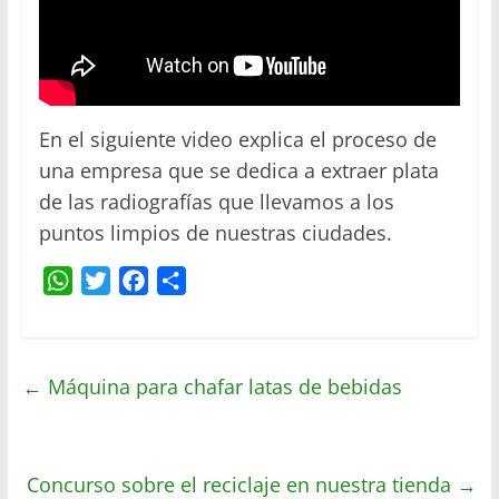
En el siguiente video explica el proceso de
una empresa que se dedica a extraer plata
de las radiografías que llevamos a los
puntos limpios de nuestras ciudades.
W
T
F
C
h
w
a
o
a
i
c
m
t
t
e
p
←
Máquina para chafar latas de bebidas
s
t
b
a
A
e
o
r
p
r
o
t
Concurso sobre el reciclaje en nuestra tienda
p
k
i
→