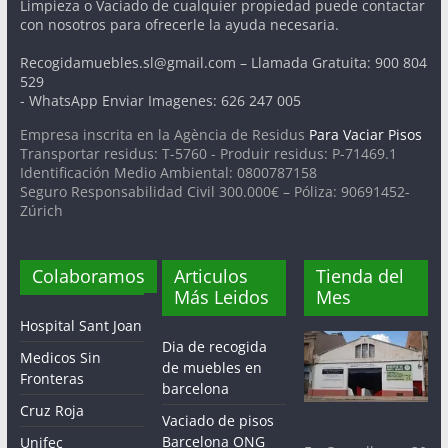
Limpieza o Vaciado de cualquier propiedad puede contactar
con nosotros para ofrecerle la ayuda necesaria.
Recogidamuebles.sl@gmail.com – Llamada Gratuita: 900 804
529
- WhatsApp Enviar Imagenes: 626 247 005
Empresa inscrita en la Agència de Residus
Para Vaciar Pisos
Transportar residus: T-5760 - Produir residus: P-71469.1
Identificación Medio Ambiental: 0800787158
Seguro Responsabilidad Civil 300.000€ – Póliza: 90691452-
Zúrich
Colaboramos
Articulos
Tienda del
Más Leidos
Mes
Hospital Sant Joan
Dia de recogida
Medicos Sin
de muebles en
Fronteras
barcelona
Cruz Roja
Vaciado de pisos
Barcelona ONG
Unifec