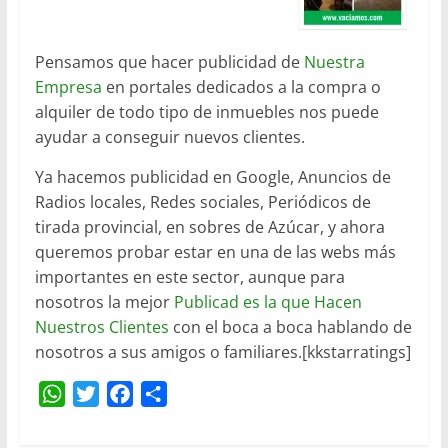
Pensamos que hacer publicidad de
Nuestra
Empresa
en portales dedicados a la compra o
alquiler de todo tipo de inmuebles nos puede
ayudar a conseguir nuevos clientes.
Ya hacemos publicidad en Google, Anuncios de
Radios locales, Redes sociales, Periódicos de
tirada provincial, en sobres de Azúcar, y ahora
queremos probar estar en una de las webs más
importantes en este sector, aunque para
nosotros la mejor
Publicad es la que Hacen
Nuestros Clientes
con el boca a boca hablando de
nosotros a sus amigos o familiares.[kkstarratings]
W
T
F
C
h
w
a
o
a
i
c
m