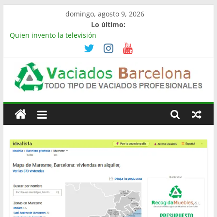
Saltar
domingo, agosto 9, 2026
al
Lo último:
contenido
Quien invento la televisión
Limpieza de naves industriales en Barcelona | Retirada,
vaciado y residuos
Vaciado de naves industriales en Rubí | Referencia
Vaciamos Masías
Vaciamos Masías: vaciado de pisos, locales, naves y
Vaciado
propiedades completas
La televisión más cara del mundo
Pisos
Barcelona
Todo
Tipo
de
Vaciados