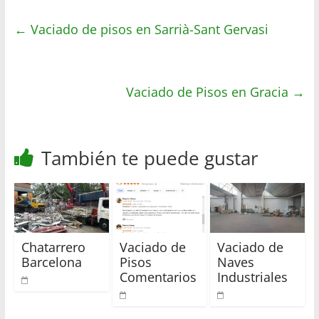
t
t
e
p
←
Vaciado de pisos en Sarrià-Sant Gervasi
s
t
b
a
A
e
o
r
p
r
o
t
p
k
i
Vaciado de Pisos en Gracia
→
r
También te puede gustar
Chatarrero
Vaciado de
Vaciado de
Barcelona
Pisos
Naves
Comentarios
Industriales