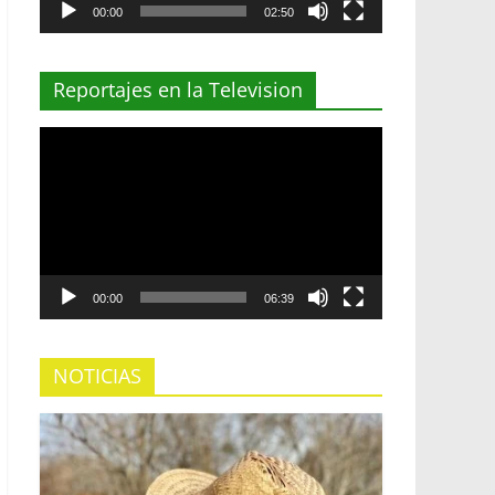
00:00
02:50
Reportajes en la Television
Reproductor
de
vídeo
00:00
06:39
NOTICIAS