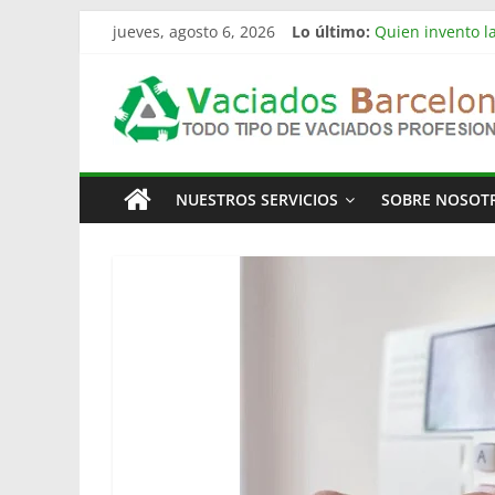
Saltar
jueves, agosto 6, 2026
Lo último:
Quien invento la
al
Limpieza de nav
contenido
Vaciado
Vaciado de nave
Vaciamos Masías
La televisión m
Pisos
NUESTROS SERVICIOS
SOBRE NOSOT
Barcelona
Todo
Tipo
de
Vaciados
en
Barcelona