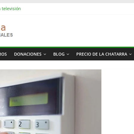
 televisión
es industriales en Barcelona | Retirada, vaciado y residuos
s industriales en Rubí | Referencia Vaciamos Masías
: vaciado de pisos, locales, naves y propiedades completas
ás cara del mundo
ROS
DONACIONES
BLOG
PRECIO DE LA CHATARRA