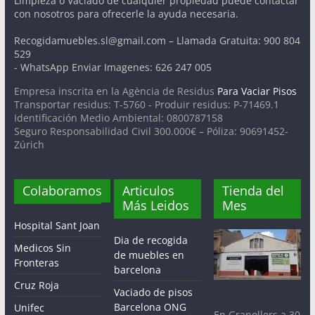
Limpieza o Vaciado de cualquier propiedad puede contactar
con nosotros para ofrecerle la ayuda necesaria.
Recogidamuebles.sl@gmail.com – Llamada Gratuita: 900 804
529
- WhatsApp Enviar Imagenes: 626 247 005
Empresa inscrita en la Agència de Residus
Para Vaciar Pisos
Transportar residus: T-5760 - Produir residus: P-71469.1
Identificación Medio Ambiental: 0800787158
Seguro Responsabilidad Civil 300.000€ – Póliza: 90691452-
Zúrich
Colaboramos
Articulos
Tienda del
Más Leidos
Mes
Hospital Sant Joan
Dia de recogida
Medicos Sin
de muebles en
Fronteras
barcelona
Cruz Roja
Vaciado de pisos
Barcelona ONG
Unifec
En Granollers a 30