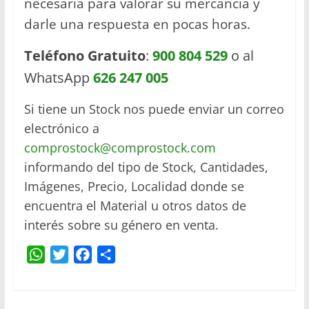
necesaria para valorar su mercancía y
darle una respuesta en pocas horas.
Teléfono Gratuito
:
900 804 529
o al
WhatsApp
626 247 005
Si tiene un Stock nos puede enviar un correo
electrónico a
comprostock@comprostock.com
informando del tipo de Stock, Cantidades,
Imágenes, Precio, Localidad donde se
encuentra el Material u otros datos de
interés sobre su género en venta.
W
T
F
C
h
w
a
o
a
i
c
m
t
t
e
p