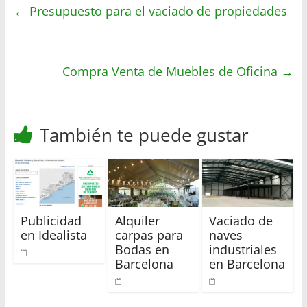
←
Presupuesto para el vaciado de propiedades
s
t
b
a
A
e
o
r
p
r
o
t
p
Compra Venta de Muebles de Oficina
k
i
→
r
También te puede gustar
Publicidad
Alquiler
Vaciado de
en Idealista
carpas para
naves
Bodas en
industriales
Barcelona
en Barcelona