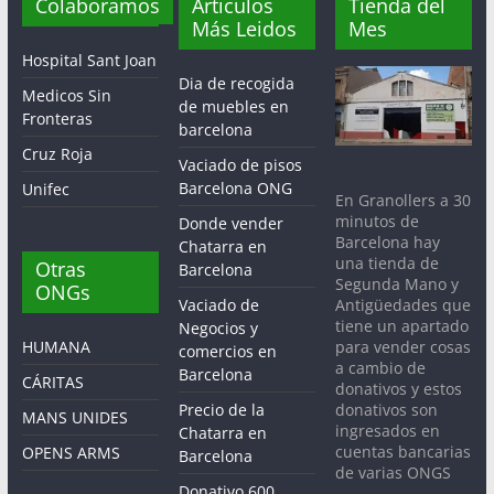
Colaboramos
Articulos
Tienda del
Más Leidos
Mes
Hospital Sant Joan
Dia de recogida
Medicos Sin
de muebles en
Fronteras
barcelona
Cruz Roja
Vaciado de pisos
Barcelona ONG
Unifec
En Granollers a 30
minutos de
Donde vender
Barcelona hay
Chatarra en
una tienda de
Otras
Barcelona
Segunda Mano y
ONGs
Antigüedades que
Vaciado de
tiene un apartado
Negocios y
para vender cosas
HUMANA
comercios en
a cambio de
Barcelona
CÁRITAS
donativos y estos
donativos son
Precio de la
MANS UNIDES
ingresados en
Chatarra en
cuentas bancarias
OPENS ARMS
Barcelona
de varias ONGS
Donativo 600