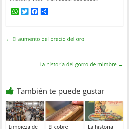
W
T
F
C
h
w
a
o
a
i
c
m
t
t
e
p
←
El aumento del precio del oro
s
t
b
a
A
e
o
r
p
r
o
t
p
k
La historia del gorro de mimbre
i
→
r
También te puede gustar
Limpieza de
El cobre
La historia