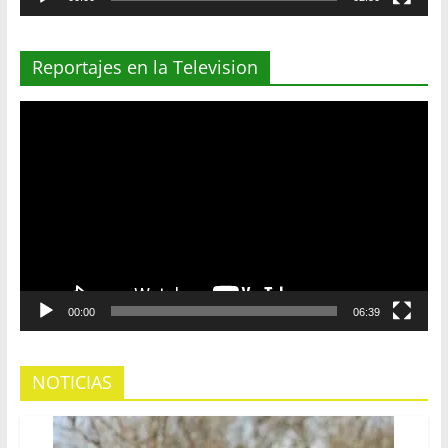
Reportajes en la Television
Reproductor
de
vídeo
00:00
06:39
NOTICIAS