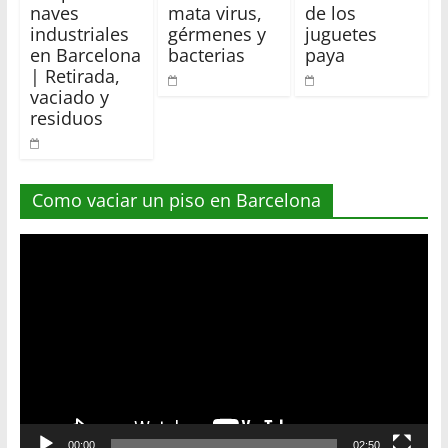
naves
mata virus,
de los
industriales
gérmenes y
juguetes
en Barcelona
bacterias
paya
| Retirada,
vaciado y
residuos
Como vaciar un piso en Barcelona
Reproductor
de
vídeo
00:00
02:50