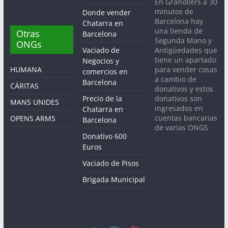
En Granollers a 30
minutos de
Donde vender
Barcelona hay
Chatarra en
una tienda de
Otras
Barcelona
Segunda Mano y
ONGs
Antigüedades que
Vaciado de
tiene un apartado
Negocios y
para vender cosas
HUMANA
comercios en
a cambio de
Barcelona
CÁRITAS
donativos y estos
donativos son
Precio de la
MANS UNIDES
ingresados en
Chatarra en
cuentas bancarias
OPENS ARMS
Barcelona
de varias ONGS
Donativo 600
Euros
Vaciado de Pisos
Brigada Municipal