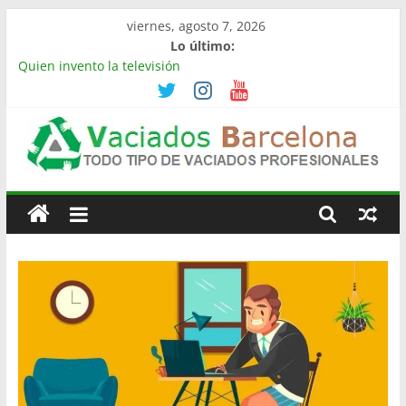
Saltar
viernes, agosto 7, 2026
al
Lo último:
contenido
Quien invento la televisión
Limpieza de naves industriales en Barcelona | Retirada,
vaciado y residuos
Vaciado de naves industriales en Rubí | Referencia
Vaciamos Masías
Vaciamos Masías: vaciado de pisos, locales, naves y
Vaciado
propiedades completas
La televisión más cara del mundo
Pisos
Barcelona
Todo
Tipo
de
Vaciados