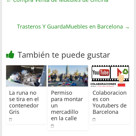
s
t
b
a
A
e
o
r
p
r
o
t
Trasteros Y GuardaMuebles en Barcelona
p
k
i
→
r
También te puede gustar
La runa no
Permiso
Colaboracion
se tira en el
para montar
es con
contenedor
un
Youtubers de
Gris
mercadillo
Barcelona
en la calle