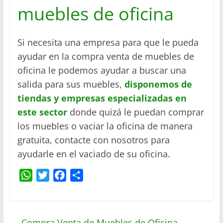
muebles de oficina
Si necesita una empresa para que le pueda
ayudar en la compra venta de muebles de
oficina le podemos ayudar a buscar una
salida para sus muebles,
disponemos de
tiendas y empresas especializadas en
este sector
donde quizá le puedan comprar
los muebles o vaciar la oficina de manera
gratuita, contacte con nosotros para
ayudarle en el vaciado de su oficina.
W
T
F
C
h
w
a
o
a
i
c
m
t
t
e
p
←
Compra Venta de Muebles de Oficina