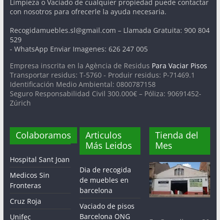
Limpieza o Vaciado de cualquier propiedad puede contactar
con nosotros para ofrecerle la ayuda necesaria.
Recogidamuebles.sl@gmail.com – Llamada Gratuita: 900 804
529
- WhatsApp Enviar Imagenes: 626 247 005
Empresa inscrita en la Agència de Residus
Para Vaciar Pisos
Transportar residus: T-5760 - Produir residus: P-71469.1
Identificación Medio Ambiental: 0800787158
Seguro Responsabilidad Civil 300.000€ – Póliza: 90691452-
Zúrich
Colaboramos
Articulos
Tienda del
Más Leidos
Mes
Hospital Sant Joan
Dia de recogida
Medicos Sin
de muebles en
Fronteras
barcelona
Cruz Roja
Vaciado de pisos
Barcelona ONG
Unifec