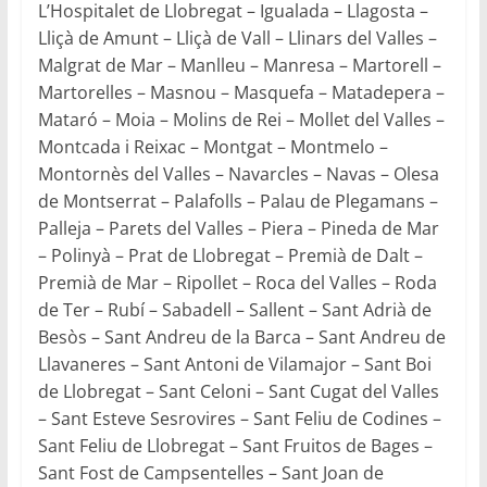
L’Hospitalet de Llobregat – Igualada – Llagosta –
Lliçà de Amunt – Lliçà de Vall – Llinars del Valles –
Malgrat de Mar – Manlleu – Manresa – Martorell –
Martorelles – Masnou – Masquefa – Matadepera –
Mataró – Moia – Molins de Rei – Mollet del Valles –
Montcada i Reixac – Montgat – Montmelo –
Montornès del Valles – Navarcles – Navas – Olesa
de Montserrat – Palafolls – Palau de Plegamans –
Palleja – Parets del Valles – Piera – Pineda de Mar
– Polinyà – Prat de Llobregat – Premià de Dalt –
Premià de Mar – Ripollet – Roca del Valles – Roda
de Ter – Rubí – Sabadell – Sallent – Sant Adrià de
Besòs – Sant Andreu de la Barca – Sant Andreu de
Llavaneres – Sant Antoni de Vilamajor – Sant Boi
de Llobregat – Sant Celoni – Sant Cugat del Valles
– Sant Esteve Sesrovires – Sant Feliu de Codines –
Sant Feliu de Llobregat – Sant Fruitos de Bages –
Sant Fost de Campsentelles – Sant Joan de