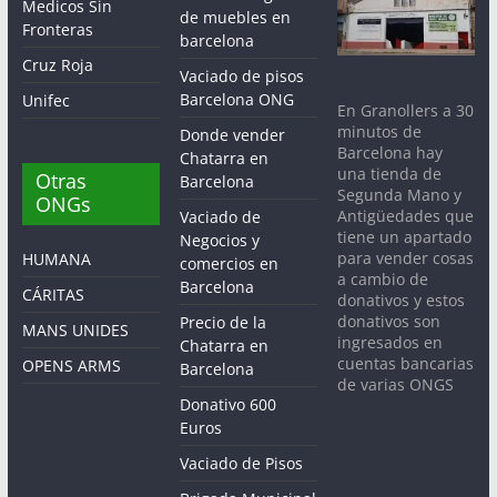
Medicos Sin
de muebles en
Fronteras
barcelona
Cruz Roja
Vaciado de pisos
Barcelona ONG
Unifec
En Granollers a 30
minutos de
Donde vender
Barcelona hay
Chatarra en
una tienda de
Otras
Barcelona
Segunda Mano y
ONGs
Antigüedades que
Vaciado de
tiene un apartado
Negocios y
para vender cosas
HUMANA
comercios en
a cambio de
Barcelona
CÁRITAS
donativos y estos
donativos son
Precio de la
MANS UNIDES
ingresados en
Chatarra en
cuentas bancarias
OPENS ARMS
Barcelona
de varias ONGS
Donativo 600
Euros
Vaciado de Pisos