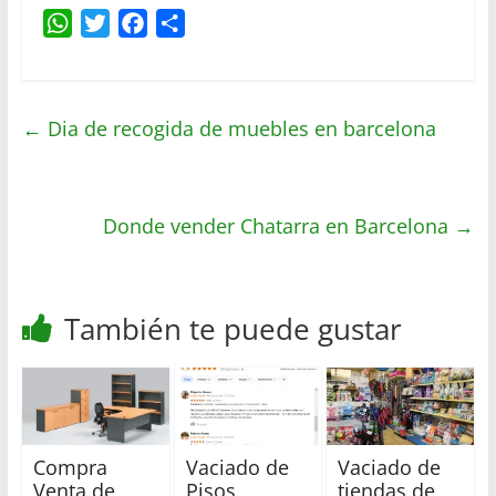
W
T
F
C
h
w
a
o
a
i
c
m
t
t
e
p
←
Dia de recogida de muebles en barcelona
s
t
b
a
A
e
o
r
p
r
o
t
p
Donde vender Chatarra en Barcelona
k
i
→
r
También te puede gustar
Compra
Vaciado de
Vaciado de
Venta de
Pisos
tiendas de