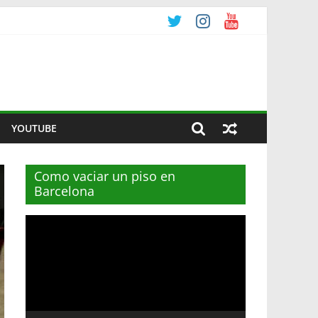
YOUTUBE
Como vaciar un piso en
Barcelona
Reproductor
de
vídeo