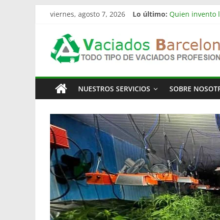
Saltar
viernes, agosto 7, 2026
Lo último:
Quien invento l
al
Limpieza de nav
contenido
Vaciado
Vaciado de nav
Vaciamos Masía
La televisión 
Pisos
NUESTROS SERVICIOS
SOBRE NOSOT
Barcelona
Todo
Tipo
de
Vaciados
en
Barcelona