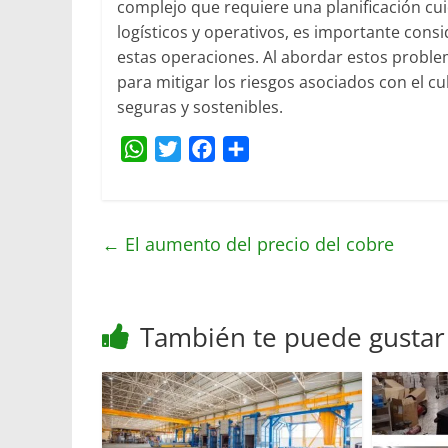
complejo que requiere una planificación cu
logísticos y operativos, es importante consi
estas operaciones. Al abordar estos proble
para mitigar los riesgos asociados con el c
seguras y sostenibles.
W
T
F
C
h
w
a
o
a
i
c
m
t
t
e
p
←
El aumento del precio del cobre
s
t
b
a
A
e
o
r
p
r
o
t
También te puede gustar
p
k
i
r