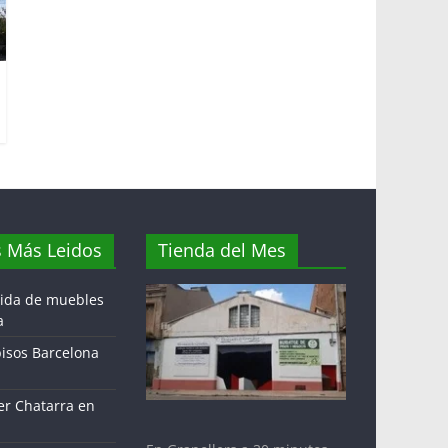
s Más Leidos
Tienda del Mes
gida de muebles
a
pisos Barcelona
r Chatarra en