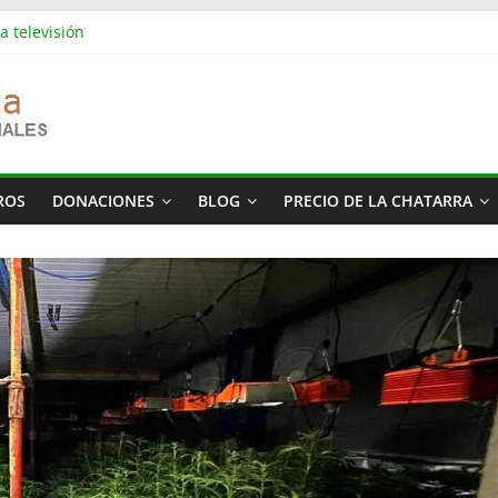
a televisión
es industriales en Barcelona | Retirada, vaciado y residuos
es industriales en Rubí | Referencia Vaciamos Masías
s: vaciado de pisos, locales, naves y propiedades completas
más cara del mundo
ROS
DONACIONES
BLOG
PRECIO DE LA CHATARRA