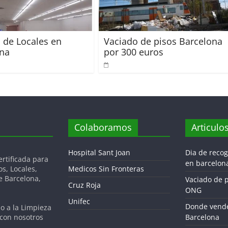
 de Locales en
Vaciado de pisos Barcelona
ona
por 300 euros
Colaboramos
Articulo
Hospital Sant Joan
Dia de reco
tificada para
en barcelon
os, Locales,
Medicos Sin Fronteras
de Barcelona,
Vaciado de 
Cruz Roja
ONG
Unifec
Donde vende
do a la Limpieza
 con nosotros
Barcelona