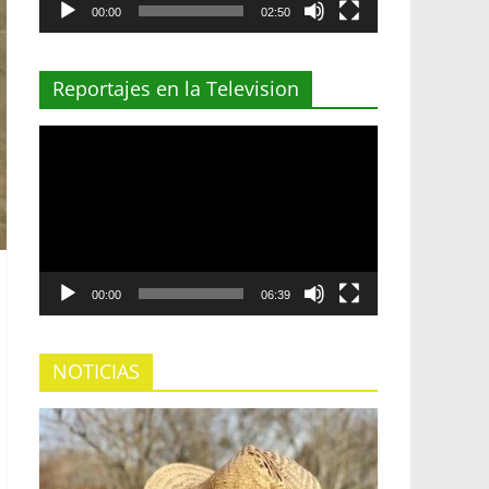
00:00
02:50
Reportajes en la Television
Reproductor
de
vídeo
00:00
06:39
NOTICIAS