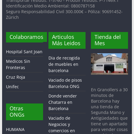
Transportar residus: T-5760 - Produir residus: P-71469.1
Identificación Medio Ambiental: 0800787158
Seguro Responsabilidad Civil 300.000€ – Póliza: 90691452-
Zúrich
Colaboramos
Articulos
Tienda del
Más Leidos
Mes
Hospital Sant Joan
Dia de recogida
Medicos Sin
de muebles en
Fronteras
barcelona
Cruz Roja
Vaciado de pisos
Barcelona ONG
Unifec
En Granollers a 30
minutos de
Donde vender
Barcelona hay
Chatarra en
una tienda de
Otras
Barcelona
Segunda Mano y
ONGs
Antigüedades que
Vaciado de
tiene un apartado
Negocios y
para vender cosas
HUMANA
comercios en