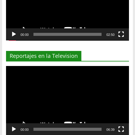
00:00
02:50
Reportajes en la Television
Reproductor
de
vídeo
00:00
06:39