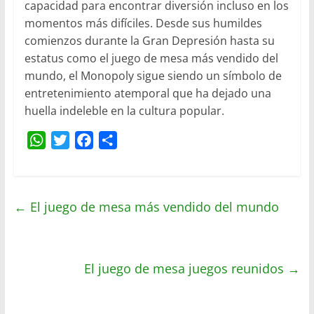
capacidad para encontrar diversión incluso en los
momentos más difíciles. Desde sus humildes
comienzos durante la Gran Depresión hasta su
estatus como el juego de mesa más vendido del
mundo, el Monopoly sigue siendo un símbolo de
entretenimiento atemporal que ha dejado una
huella indeleble en la cultura popular.
W
T
F
C
h
w
a
o
a
i
c
m
t
t
e
p
←
El juego de mesa más vendido del mundo
s
t
b
a
A
e
o
r
p
r
o
t
p
El juego de mesa juegos reunidos
k
i
→
r