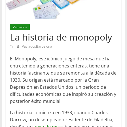
en
Barcelona
Vaciados
La historia de monopoly
VaciadosBarcelona
El Monopoly, ese icónico juego de mesa que ha
entretenido a generaciones enteras, tiene una
historia fascinante que se remonta a la década de
1930. Su origen está marcado por la Gran
Depresión en Estados Unidos, un período de
dificultades económicas que inspiró su creación y
posterior éxito mundial.
La historia comienza en 1933, cuando Charles
Darrow, un desempleado residente de Filadelfia,
diseñó un
juego de mesa
basado en sus propias