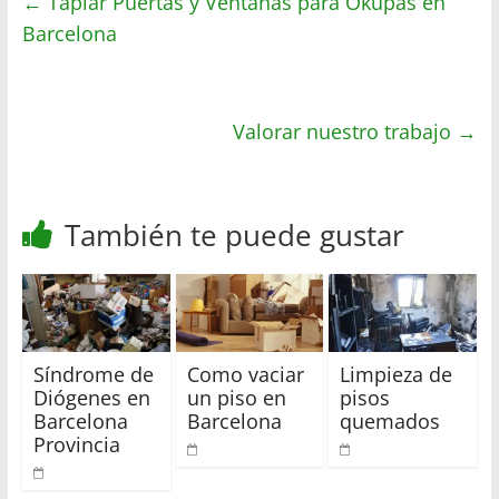
←
Tapiar Puertas y Ventanas para Okupas en
s
t
b
a
Barcelona
A
e
o
r
p
r
o
t
p
k
i
r
Valorar nuestro trabajo
→
También te puede gustar
Síndrome de
Como vaciar
Limpieza de
Diógenes en
un piso en
pisos
Barcelona
Barcelona
quemados
Provincia