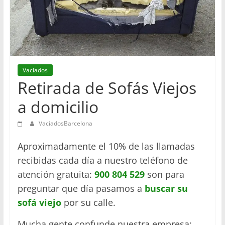
en
Barcelona
Vaciados
Retirada de Sofás Viejos
a domicilio
VaciadosBarcelona
Aproximadamente el 10% de las llamadas
recibidas cada día a nuestro teléfono de
atención gratuita:
900 804 529
son para
preguntar que día pasamos a
buscar su
sofá viejo
por su calle.
Mucha gente confunde nuestra empresa: