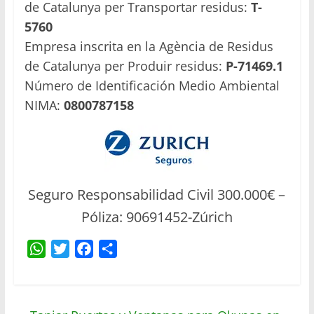
de Catalunya per Transportar residus:
T-
5760
Empresa inscrita en la Agència de Residus
de Catalunya per Produir residus:
P-71469.1
Número de Identificación Medio Ambiental
NIMA:
0800787158
Seguro Responsabilidad Civil 300.000€ –
Póliza: 90691452-Zúrich
W
T
F
C
h
w
a
o
a
i
c
m
t
t
e
p