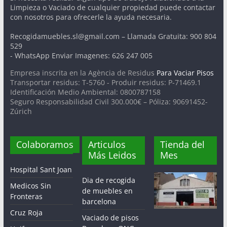
Limpieza o Vaciado de cualquier propiedad puede contactar
con nosotros para ofrecerle la ayuda necesaria.
Recogidamuebles.sl@gmail.com – Llamada Gratuita: 900 804
529
- WhatsApp Enviar Imagenes: 626 247 005
Empresa inscrita en la Agència de Residus
Para Vaciar Pisos
Transportar residus: T-5760 - Produir residus: P-71469.1
Identificación Medio Ambiental: 0800787158
Seguro Responsabilidad Civil 300.000€ – Póliza: 90691452-
Zúrich
Colaboramos
Articulos
Tienda del
Más Leidos
Mes
Hospital Sant Joan
Dia de recogida
Medicos Sin
de muebles en
Fronteras
barcelona
Cruz Roja
Vaciado de pisos