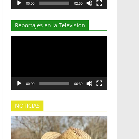
00:00
02:50
Reportajes en la Television
Reproductor
de
vídeo
00:00
06:39
NOTICIAS