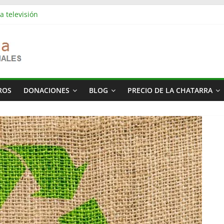
a televisión
es industriales en Barcelona | Retirada, vaciado y residuos
es industriales en Rubí | Referencia Vaciamos Masías
s: vaciado de pisos, locales, naves y propiedades completas
más cara del mundo
ROS
DONACIONES
BLOG
PRECIO DE LA CHATARRA