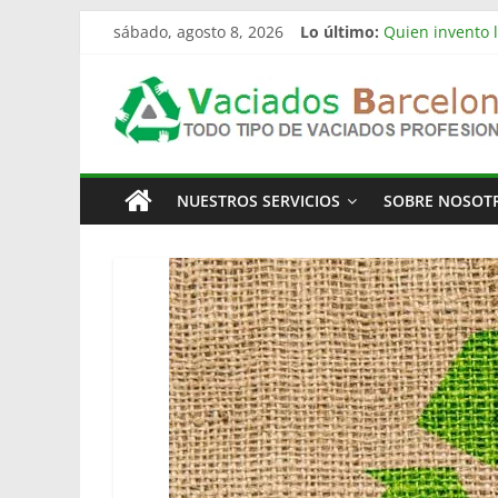
Saltar
sábado, agosto 8, 2026
Lo último:
Quien invento l
al
Limpieza de nav
contenido
Vaciado
Vaciado de nav
Vaciamos Masía
La televisión 
Pisos
NUESTROS SERVICIOS
SOBRE NOSOT
Barcelona
Todo
Tipo
de
Vaciados
en
Barcelona