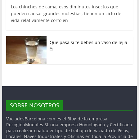
Los chinches de cama, esos diminutos insectos que
pueden causar grandes molestias, tienen un ciclo de
vida relativamente corto en
Que pasa si te bebes un vaso de lejía
SOBRE NOSOTROS
VaciadosBarcelona.com es el Blog de la empresa
RecogidaMuebles.SL una empresa Homologada y Certificada
para realizar cualquier tipo de trabajo de Vaciado de Pisos,
Locales, Naves Industriales y Oficinas en toda la Provincia de