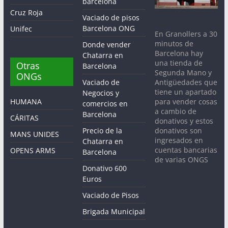
barcelona
Cruz Roja
Vaciado de pisos
Barcelona ONG
Unifec
En Granollers a 30
minutos de
Donde vender
Barcelona hay
Chatarra en
una tienda de
Otras
Barcelona
Segunda Mano y
ONGs
Antigüedades que
Vaciado de
tiene un apartado
Negocios y
para vender cosas
HUMANA
comercios en
a cambio de
Barcelona
CÁRITAS
donativos y estos
donativos son
Precio de la
MANS UNIDES
ingresados en
Chatarra en
cuentas bancarias
OPENS ARMS
Barcelona
de varias ONGS
Donativo 600
Euros
Vaciado de Pisos
Brigada Municipal