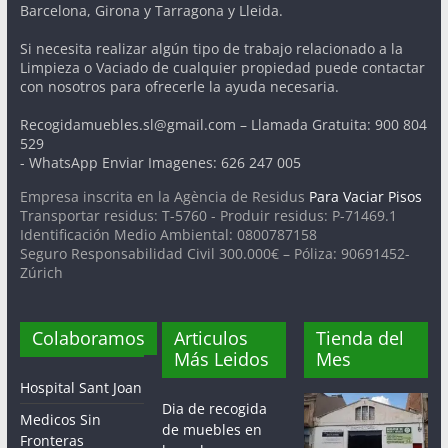
Barcelona, Girona y Tarragona y Lleida.
Si necesita realizar algún tipo de trabajo relacionado a la
Limpieza o Vaciado de cualquier propiedad puede contactar
con nosotros para ofrecerle la ayuda necesaria.
Recogidamuebles.sl@gmail.com – Llamada Gratuita: 900 804
529
- WhatsApp Enviar Imagenes: 626 247 005
Empresa inscrita en la Agència de Residus
Para Vaciar Pisos
Transportar residus: T-5760 - Produir residus: P-71469.1
Identificación Medio Ambiental: 0800787158
Seguro Responsabilidad Civil 300.000€ – Póliza: 90691452-
Zúrich
Colaboramos
Articulos
Tienda del
Más Leidos
Mes
Hospital Sant Joan
Dia de recogida
Medicos Sin
de muebles en
Fronteras