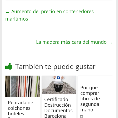
a
i
c
m
t
t
e
p
←
Aumento del precio en contenedores
s
t
b
a
marítimos
A
e
o
r
p
r
o
t
p
k
i
r
La madera más cara del mundo
→
También te puede gustar
Por que
comprar
libros de
Certificado
Retirada de
segunda
Destrucción
colchones
mano
Documentos
hoteles
Barcelona