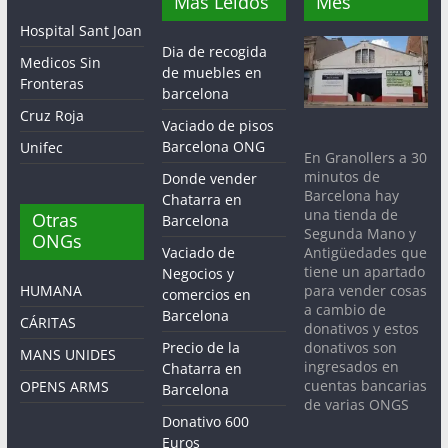
Más Leidos
Mes
Hospital Sant Joan
Dia de recogida
Medicos Sin
de muebles en
Fronteras
barcelona
Cruz Roja
Vaciado de pisos
Barcelona ONG
Unifec
En Granollers a 30
minutos de
Donde vender
Barcelona hay
Chatarra en
una tienda de
Otras
Barcelona
Segunda Mano y
ONGs
Antigüedades que
Vaciado de
tiene un apartado
Negocios y
para vender cosas
HUMANA
comercios en
a cambio de
Barcelona
CÁRITAS
donativos y estos
donativos son
Precio de la
MANS UNIDES
ingresados en
Chatarra en
cuentas bancarias
OPENS ARMS
Barcelona
de varias ONGS
Donativo 600
Euros