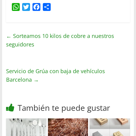
W
T
F
C
h
w
a
o
a
i
c
m
t
t
e
p
←
Sorteamos 10 kilos de cobre a nuestros
s
t
b
a
seguidores
A
e
o
r
p
r
o
t
p
k
i
r
Servicio de Grúa con baja de vehículos
Barcelona
→
También te puede gustar