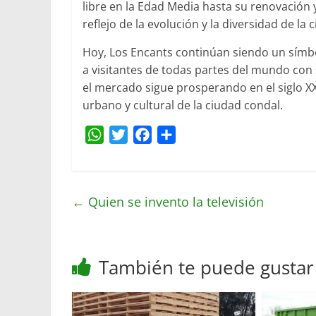
libre en la Edad Media hasta su renovación y 
reflejo de la evolución y la diversidad de la 
Hoy, Los Encants continúan siendo un símbolo
a visitantes de todas partes del mundo con 
el mercado sigue prosperando en el siglo XX
urbano y cultural de la ciudad condal.
W
T
F
C
h
w
a
o
a
i
c
m
t
t
e
p
←
Quien se invento la televisión
s
t
b
a
A
e
o
r
p
r
o
t
También te puede gustar
p
k
i
r