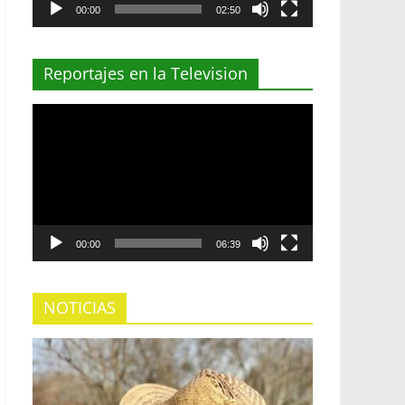
00:00
02:50
Reportajes en la Television
Reproductor
de
vídeo
00:00
06:39
NOTICIAS