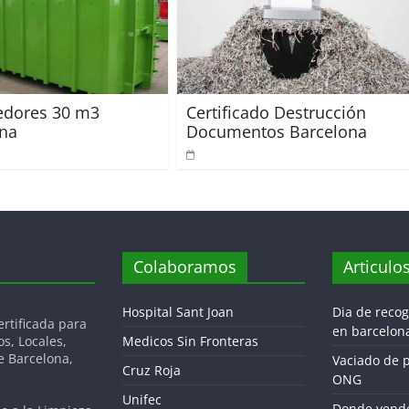
edores 30 m3
Certificado Destrucción
ona
Documentos Barcelona
Colaboramos
Articulo
Hospital Sant Joan
Dia de reco
tificada para
en barcelon
os, Locales,
Medicos Sin Fronteras
de Barcelona,
Vaciado de 
Cruz Roja
ONG
Unifec
Donde vende