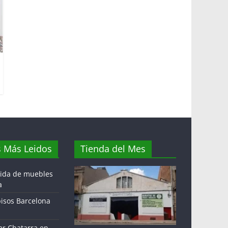
s Más Leidos
Tienda del Mes
gida de muebles
a
pisos Barcelona
r Chatarra en