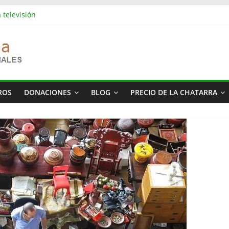
 televisión
es industriales en Barcelona | Retirada, vaciado y residuos
s industriales en Rubí | Referencia Vaciamos Masías
: vaciado de pisos, locales, naves y propiedades completas
ás cara del mundo
ROS
DONACIONES
BLOG
PRECIO DE LA CHATARRA