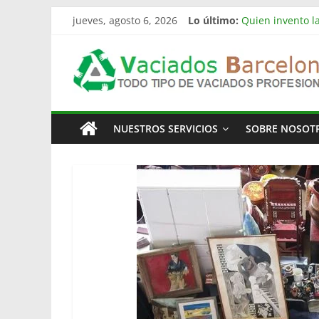
Saltar
jueves, agosto 6, 2026
Lo último:
Quien invento la
al
Limpieza de nav
contenido
Vaciado
Vaciado de nave
Vaciamos Masías
La televisión m
Pisos
NUESTROS SERVICIOS
SOBRE NOSOT
Barcelona
Todo
Tipo
de
Vaciados
en
Barcelona