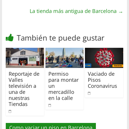
p
r
o
t
p
La tienda más antigua de Barcelona
k
i
→
r
También te puede gustar
Reportaje de
Permiso
Vaciado de
Valles
para montar
Pisos
televisión a
un
Coronavirus
una de
mercadillo
nuestras
en la calle
Tiendas
Como vaciar un piso en Barcelona