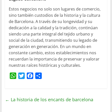
Estos negocios no solo son lugares de comercio,
sino también custodios de la historia y la cultura
de Barcelona. A través de su longevidad y su
dedicación a la calidad y la tradición, continúan
siendo una parte integral del tejido urbano y
social de la ciudad, transmitiendo su legado de
generación en generación. En un mundo en
constante cambio, estos establecimientos nos
recuerdan la importancia de preservar y valorar
nuestras raíces históricas y culturales.
W
T
F
C
h
w
a
o
a
i
c
m
t
t
e
p
←
La historia de los encants de barcelona
s
t
b
a
A
e
o
r