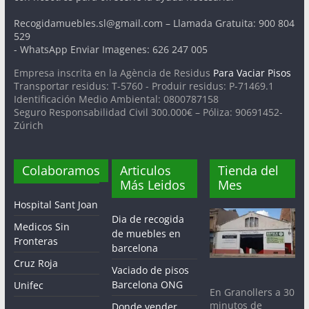
Recogidamuebles.sl@gmail.com – Llamada Gratuita: 900 804
529
- WhatsApp Enviar Imagenes: 626 247 005
Empresa inscrita en la Agència de Residus
Para Vaciar Pisos
Transportar residus: T-5760 - Produir residus: P-71469.1
Identificación Medio Ambiental: 0800787158
Seguro Responsabilidad Civil 300.000€ – Póliza: 90691452-
Zúrich
Colaboramos
Articulos
Tienda del
Más Leidos
Mes
Hospital Sant Joan
Dia de recogida
Medicos Sin
de muebles en
Fronteras
barcelona
Cruz Roja
Vaciado de pisos
Barcelona ONG
Unifec
En Granollers a 30
minutos de
Donde vender