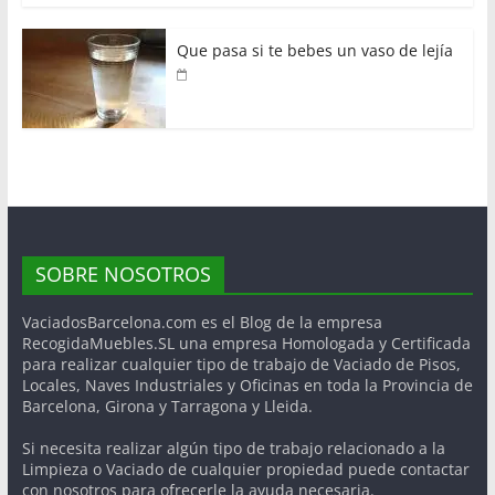
Que pasa si te bebes un vaso de lejía
SOBRE NOSOTROS
VaciadosBarcelona.com es el Blog de la empresa
RecogidaMuebles.SL una empresa Homologada y Certificada
para realizar cualquier tipo de trabajo de Vaciado de Pisos,
Locales, Naves Industriales y Oficinas en toda la Provincia de
Barcelona, Girona y Tarragona y Lleida.
Si necesita realizar algún tipo de trabajo relacionado a la
Limpieza o Vaciado de cualquier propiedad puede contactar
con nosotros para ofrecerle la ayuda necesaria.