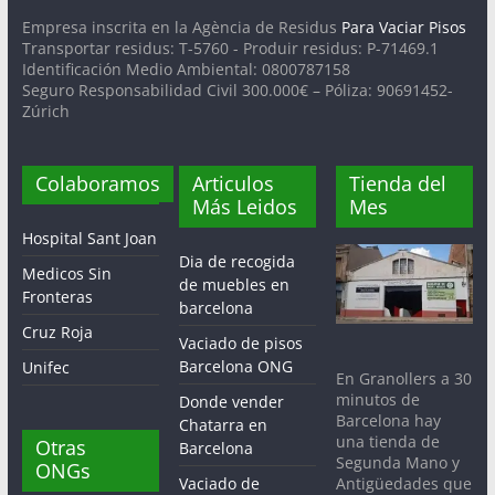
Empresa inscrita en la Agència de Residus
Para Vaciar Pisos
Transportar residus: T-5760 - Produir residus: P-71469.1
Identificación Medio Ambiental: 0800787158
Seguro Responsabilidad Civil 300.000€ – Póliza: 90691452-
Zúrich
Colaboramos
Articulos
Tienda del
Más Leidos
Mes
Hospital Sant Joan
Dia de recogida
Medicos Sin
de muebles en
Fronteras
barcelona
Cruz Roja
Vaciado de pisos
Barcelona ONG
Unifec
En Granollers a 30
minutos de
Donde vender
Barcelona hay
Chatarra en
una tienda de
Otras
Barcelona
Segunda Mano y
ONGs
Antigüedades que
Vaciado de