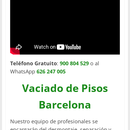
Teléfono Gratuito
:
900 804 529
o al
WhatsApp
626 247 005
Vaciado de Pisos
Barcelona
Nuestro equipo de profesionales se
encargarán del desmontaje, separación y