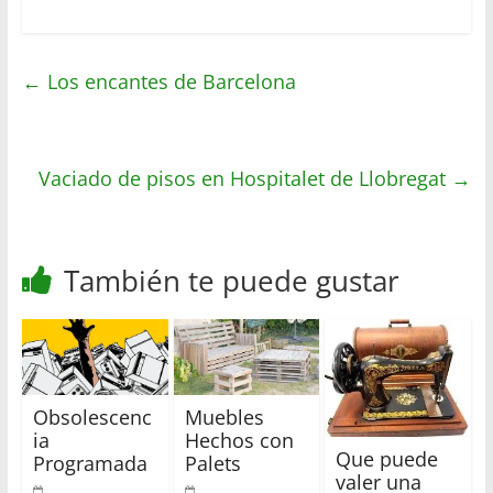
h
w
a
o
a
i
c
m
t
t
e
p
←
Los encantes de Barcelona
s
t
b
a
A
e
o
r
p
r
o
t
Vaciado de pisos en Hospitalet de Llobregat
p
k
i
→
r
También te puede gustar
Obsolescenc
Muebles
ia
Hechos con
Que puede
Programada
Palets
valer una