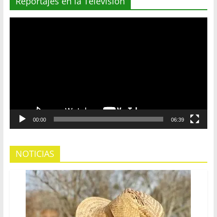
Reportajes en la Television
Reproductor
de
vídeo
00:00
06:39
NOTICIAS