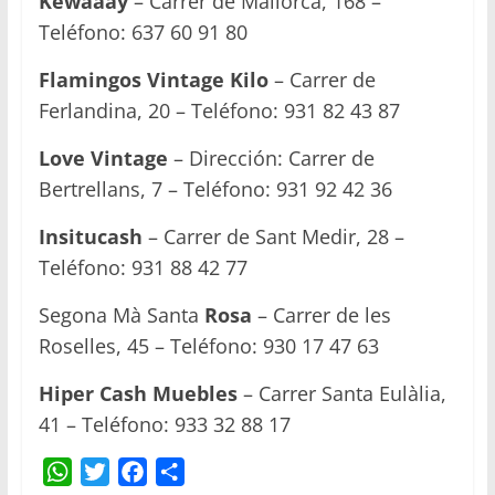
Kewaaay
– Carrer de Mallorca, 168 –
Teléfono: 637 60 91 80
Flamingos Vintage Kilo
– Carrer de
Ferlandina, 20 – Teléfono: 931 82 43 87
Love Vintage
– Dirección: Carrer de
Bertrellans, 7 – Teléfono: 931 92 42 36
Insitucash
– Carrer de Sant Medir, 28 –
Teléfono: 931 88 42 77
Segona Mà Santa
Rosa
– Carrer de les
Roselles, 45 – Teléfono: 930 17 47 63
Hiper Cash Muebles
– Carrer Santa Eulàlia,
41 – Teléfono: 933 32 88 17
W
T
F
C