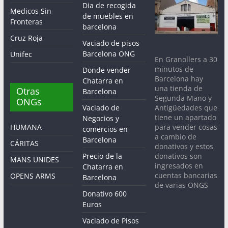
Dia de recogida
Medicos Sin
de muebles en
Fronteras
barcelona
Cruz Roja
Vaciado de pisos
Barcelona ONG
Unifec
En Granollers a 30
minutos de
Donde vender
Barcelona hay
Chatarra en
una tienda de
Otras
Barcelona
Segunda Mano y
ONGs
Antigüedades que
Vaciado de
tiene un apartado
Negocios y
para vender cosas
HUMANA
comercios en
a cambio de
Barcelona
CÁRITAS
donativos y estos
donativos son
Precio de la
MANS UNIDES
ingresados en
Chatarra en
cuentas bancarias
OPENS ARMS
Barcelona
de varias ONGS
Donativo 600
Euros
Vaciado de Pisos