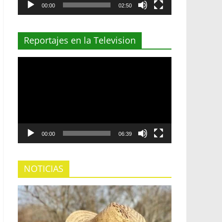
00:00
02:50
Reportajes en la Television
Reproductor
de
vídeo
00:00
06:39
NOTICIAS