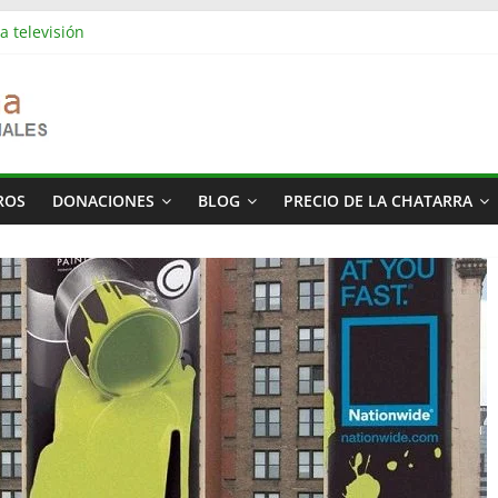
a televisión
es industriales en Barcelona | Retirada, vaciado y residuos
es industriales en Rubí | Referencia Vaciamos Masías
s: vaciado de pisos, locales, naves y propiedades completas
más cara del mundo
ROS
DONACIONES
BLOG
PRECIO DE LA CHATARRA