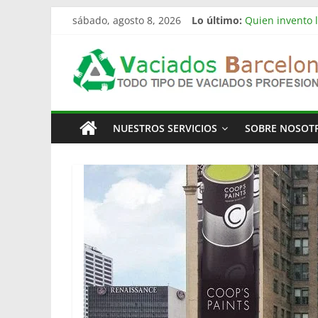
Saltar
sábado, agosto 8, 2026
Lo último:
Quien invento l
al
Limpieza de nav
contenido
Vaciado
Vaciado de nav
Vaciamos Masía
La televisión 
Pisos
NUESTROS SERVICIOS
SOBRE NOSOT
Barcelona
Todo
Tipo
de
Vaciados
en
Barcelona