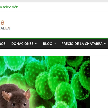
a televisión
es industriales en Barcelona | Retirada, vaciado y residuos
es industriales en Rubí | Referencia Vaciamos Masías
s: vaciado de pisos, locales, naves y propiedades completas
más cara del mundo
ROS
DONACIONES
BLOG
PRECIO DE LA CHATARRA