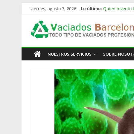
Saltar
viernes, agosto 7, 2026
Lo último:
Quien invento l
al
Limpieza de nav
contenido
Vaciado
Vaciado de nav
Vaciamos Masía
La televisión 
Pisos
NUESTROS SERVICIOS
SOBRE NOSOT
Barcelona
Todo
Tipo
de
Vaciados
en
Barcelona