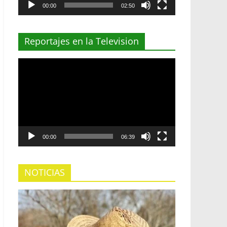
00:00
02:50
Reportajes en la Television
Reproductor
de
vídeo
00:00
06:39
NOTICIAS