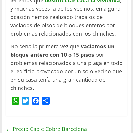
tenemos que
desinfectar toda la vivienda
,
y muchas veces la de los vecinos, en alguna
ocasión hemos realizado trabajos de
vaciados de pisos de bloques enteros por
problemas relacionados con los chinches.
No sería la primera vez que
vaciamos un
bloque entero con 10 o 15 pisos
por
problemas relacionados a una plaga en todo
el edificio provocado por un solo vecino que
en su casa tenía una gran cantidad de
chinches.
W
T
F
C
h
w
a
o
a
i
c
m
t
t
e
p
←
Precio Cable Cobre Barcelona
s
t
b
a