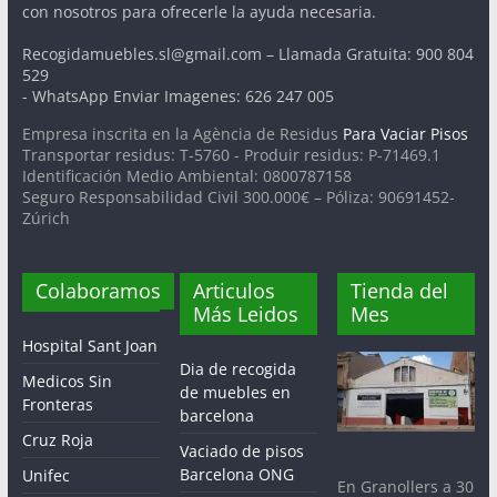
con nosotros para ofrecerle la ayuda necesaria.
Recogidamuebles.sl@gmail.com – Llamada Gratuita: 900 804
529
- WhatsApp Enviar Imagenes: 626 247 005
Empresa inscrita en la Agència de Residus
Para Vaciar Pisos
Transportar residus: T-5760 - Produir residus: P-71469.1
Identificación Medio Ambiental: 0800787158
Seguro Responsabilidad Civil 300.000€ – Póliza: 90691452-
Zúrich
Colaboramos
Articulos
Tienda del
Más Leidos
Mes
Hospital Sant Joan
Dia de recogida
Medicos Sin
de muebles en
Fronteras
barcelona
Cruz Roja
Vaciado de pisos
Barcelona ONG
Unifec
En Granollers a 30