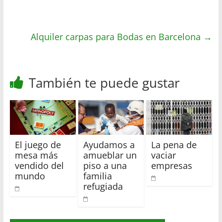
A
e
o
r
p
r
o
t
Alquiler carpas para Bodas en Barcelona
p
k
i
→
r
También te puede gustar
El juego de
Ayudamos a
La pena de
mesa más
amueblar un
vaciar
vendido del
piso a una
empresas
mundo
familia
refugiada