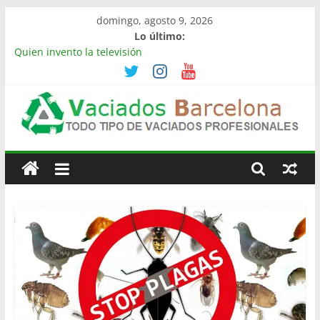
Saltar
domingo, agosto 9, 2026
al
Lo último:
contenido
Quien invento la televisión
Limpieza de naves industriales en Barcelona | Retirada,
vaciado y residuos
Vaciado de naves industriales en Rubí | Referencia
Vaciamos Masías
Vaciamos Masías: vaciado de pisos, locales, naves y
Vaciado
propiedades completas
La televisión más cara del mundo
Pisos
Barcelona
Todo
Tipo
de
Vaciados