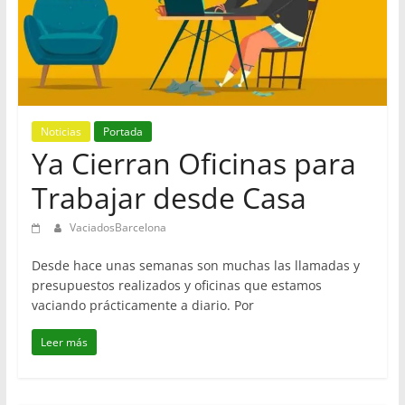
en
Barcelona
Noticias
Portada
Ya Cierran Oficinas para
Trabajar desde Casa
VaciadosBarcelona
Desde hace unas semanas son muchas las llamadas y
presupuestos realizados y oficinas que estamos
vaciando prácticamente a diario. Por
Leer más