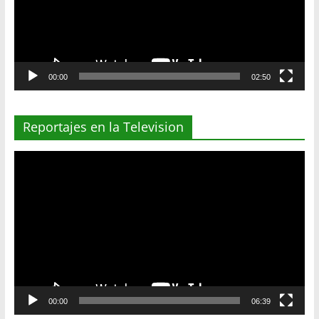
00:00
02:50
Reportajes en la Television
Reproductor
de
vídeo
00:00
06:39