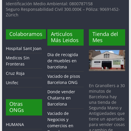
Identificación Medio Ambiental: 0800787158
Seguro Responsabilidad Civil 300.000€ – Póliza: 90691452-
Zúrich
Colaboramos
Articulos
Tienda del
Más Leidos
Mes
Hospital Sant Joan
Dia de recogida
Medicos Sin
de muebles en
Fronteras
barcelona
Cruz Roja
Vaciado de pisos
Barcelona ONG
Unifec
En Granollers a 30
minutos de
Donde vender
Barcelona hay
Chatarra en
una tienda de
Otras
Barcelona
Segunda Mano y
ONGs
Antigüedades que
Vaciado de
tiene un apartado
Negocios y
para vender cosas
HUMANA
comercios en
a cambio de