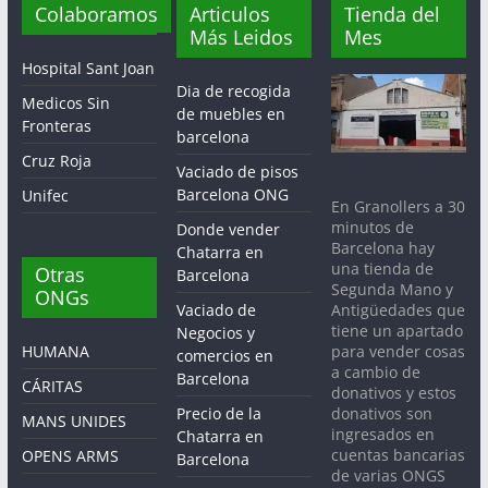
Colaboramos
Articulos
Tienda del
Más Leidos
Mes
Hospital Sant Joan
Dia de recogida
Medicos Sin
de muebles en
Fronteras
barcelona
Cruz Roja
Vaciado de pisos
Barcelona ONG
Unifec
En Granollers a 30
minutos de
Donde vender
Barcelona hay
Chatarra en
una tienda de
Otras
Barcelona
Segunda Mano y
ONGs
Antigüedades que
Vaciado de
tiene un apartado
Negocios y
para vender cosas
HUMANA
comercios en
a cambio de
Barcelona
CÁRITAS
donativos y estos
donativos son
Precio de la
MANS UNIDES
ingresados en
Chatarra en
cuentas bancarias
OPENS ARMS
Barcelona
de varias ONGS