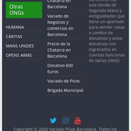
Chatarra en
una tienda de
Otras
Barcelona
Segunda Mano y
ONGs
Antigüedades que
Vaciado de
tiene un apartado
Negocios y
para vender cosas
HUMANA
comercios en
a cambio de
Barcelona
CÁRITAS
donativos y estos
donativos son
Precio de la
MANS UNIDES
ingresados en
Chatarra en
cuentas bancarias
OPENS ARMS
Barcelona
de varias ONGS
Donativo 600
Euros
Vaciado de Pisos
Brigada Municipal
Copyright © 2026
Vaciado Pisos Barcelona
. Todos los