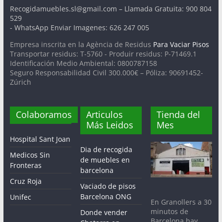
Recogidamuebles.sl@gmail.com – Llamada Gratuita: 900 804
529
- WhatsApp Enviar Imagenes: 626 247 005
Empresa inscrita en la Agència de Residus
Para Vaciar Pisos
Transportar residus: T-5760 - Produir residus: P-71469.1
Identificación Medio Ambiental: 0800787158
Seguro Responsabilidad Civil 300.000€ – Póliza: 90691452-
Zúrich
Colaboramos
Articulos
Tienda del
Más Leidos
Mes
Hospital Sant Joan
Dia de recogida
Medicos Sin
de muebles en
Fronteras
barcelona
Cruz Roja
Vaciado de pisos
Barcelona ONG
Unifec
En Granollers a 30
minutos de
Donde vender
Barcelona hay