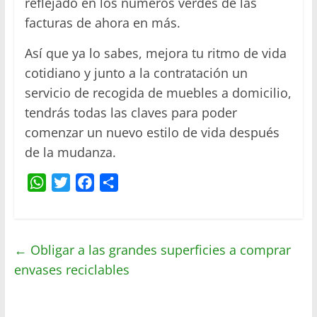
reflejado en los números verdes de las
facturas de ahora en más.
Así que ya lo sabes, mejora tu ritmo de vida
cotidiano y junto a la contratación un
servicio de recogida de muebles a domicilio,
tendrás todas las claves para poder
comenzar un nuevo estilo de vida después
de la mudanza.
W
T
F
C
h
w
a
o
a
i
c
m
t
t
e
p
←
Obligar a las grandes superficies a comprar
s
t
b
a
envases reciclables
A
e
o
r
p
r
o
t
p
k
i