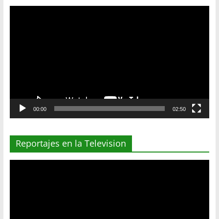
Reproductor
de
vídeo
00:00
02:50
Reportajes en la Television
Reproductor
de
vídeo