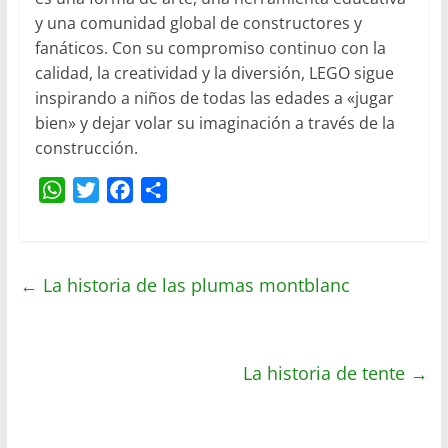
y una comunidad global de constructores y
fanáticos. Con su compromiso continuo con la
calidad, la creatividad y la diversión, LEGO sigue
inspirando a niños de todas las edades a «jugar
bien» y dejar volar su imaginación a través de la
construcción.
W
T
F
C
h
w
a
o
a
i
c
m
t
t
e
p
←
La historia de las plumas montblanc
s
t
b
a
A
e
o
r
p
r
o
t
p
k
i
La historia de tente
→
r