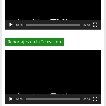
00:00
02:50
Reportajes en la Television
Reproductor
de
vídeo
00:00
06:39