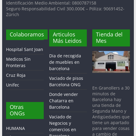
Identificación Medio Ambiental: 0800787158
Seguro Responsabilidad Civil 300.000€ – Póliza: 90691452-
Zúrich
Colaboramos
Articulos
Tienda del
Más Leidos
Mes
Hospital Sant Joan
Dia de recogida
Medicos Sin
de muebles en
Fronteras
barcelona
Cruz Roja
Vaciado de pisos
Barcelona ONG
Unifec
En Granollers a 30
minutos de
Donde vender
Barcelona hay
Chatarra en
una tienda de
Otras
Barcelona
Segunda Mano y
ONGs
Antigüedades que
Vaciado de
tiene un apartado
Negocios y
para vender cosas
HUMANA
comercios en
a cambio de
Barcelona