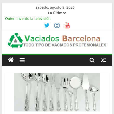
Saltar
sábado, agosto 8, 2026
al
Lo último:
contenido
Quien invento la televisión
Limpieza de naves industriales en Barcelona | Retirada,
vaciado y residuos
Vaciado de naves industriales en Rubí | Referencia
Vaciamos Masías
Vaciamos Masías: vaciado de pisos, locales, naves y
Vaciado
propiedades completas
La televisión más cara del mundo
Pisos
Barcelona
Todo
Tipo
de
Vaciados