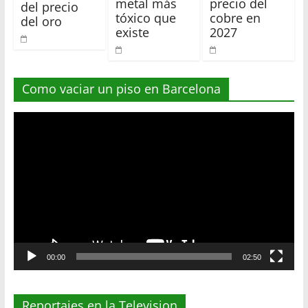
metal más
precio del
del precio
tóxico que
cobre en
del oro
existe
2027
Como vaciar un piso en Barcelona
Reproductor
de
vídeo
00:00
02:50
Reportajes en la Television