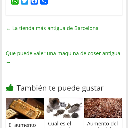
W
T
F
C
h
w
a
o
a
i
c
m
t
t
e
p
←
La tienda más antigua de Barcelona
s
t
b
a
A
e
o
r
p
r
o
t
Que puede valer una máquina de coser antigua
p
k
i
r
→
También te puede gustar
Cual es el
Aumento del
El aumento