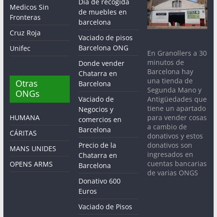
Dia de recogida
Medicos Sin
de muebles en
Fronteras
barcelona
Cruz Roja
Vaciado de pisos
Barcelona ONG
Unifec
En Granollers a 30
minutos de
Donde vender
Barcelona hay
Chatarra en
una tienda de
Otras
Barcelona
Segunda Mano y
ONGs
Antigüedades que
Vaciado de
tiene un apartado
Negocios y
para vender cosas
HUMANA
comercios en
a cambio de
Barcelona
CÁRITAS
donativos y estos
donativos son
Precio de la
MANS UNIDES
ingresados en
Chatarra en
cuentas bancarias
OPENS ARMS
Barcelona
de varias ONGS
Donativo 600
Euros
Vaciado de Pisos