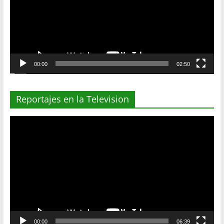
00:00
02:50
Reportajes en la Television
Reproductor
de
vídeo
00:00
06:39