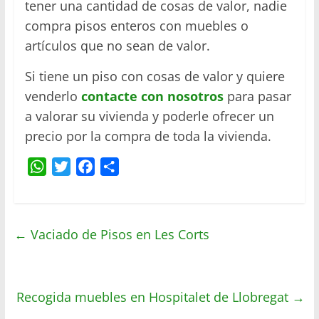
tener una cantidad de cosas de valor, nadie
compra pisos enteros con muebles o
artículos que no sean de valor.
Si tiene un piso con cosas de valor y quiere
venderlo
contacte con nosotros
para pasar
a valorar su vivienda y poderle ofrecer un
precio por la compra de toda la vivienda.
W
T
F
C
h
w
a
o
a
i
c
m
t
t
e
p
←
Vaciado de Pisos en Les Corts
s
t
b
a
A
e
o
r
p
r
o
t
Recogida muebles en Hospitalet de Llobregat
p
k
i
→
r