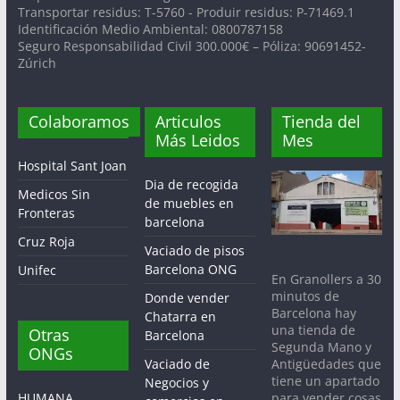
Transportar residus: T-5760 - Produir residus: P-71469.1
Identificación Medio Ambiental: 0800787158
Seguro Responsabilidad Civil 300.000€ – Póliza: 90691452-
Zúrich
Colaboramos
Articulos
Tienda del
Más Leidos
Mes
Hospital Sant Joan
Dia de recogida
Medicos Sin
de muebles en
Fronteras
barcelona
Cruz Roja
Vaciado de pisos
Barcelona ONG
Unifec
En Granollers a 30
minutos de
Donde vender
Barcelona hay
Chatarra en
una tienda de
Otras
Barcelona
Segunda Mano y
ONGs
Antigüedades que
Vaciado de
tiene un apartado
Negocios y
para vender cosas
HUMANA