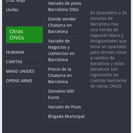
Cruz Roja
Vaciado de pisos
Barcelona ONG
Unifec
En Granollers a 30
minutos de
Donde vender
Barcelona hay
Chatarra en
una tienda de
Otras
Barcelona
Segunda Mano y
ONGs
Antigüedades que
Vaciado de
tiene un apartado
Negocios y
para vender cosas
HUMANA
comercios en
a cambio de
Barcelona
CÁRITAS
donativos y estos
donativos son
Precio de la
MANS UNIDES
ingresados en
Chatarra en
cuentas bancarias
OPENS ARMS
Barcelona
de varias ONGS
Donativo 600
Euros
Vaciado de Pisos
Brigada Municipal