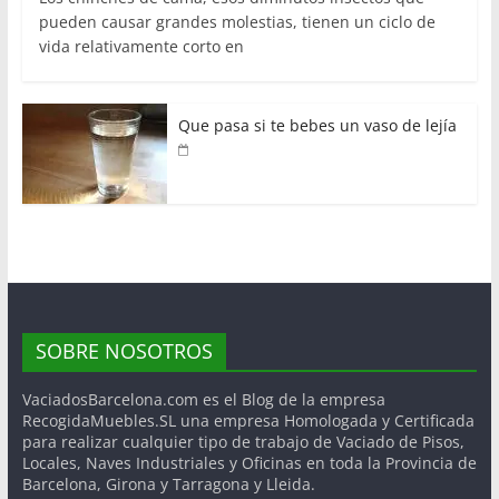
pueden causar grandes molestias, tienen un ciclo de
vida relativamente corto en
Que pasa si te bebes un vaso de lejía
SOBRE NOSOTROS
VaciadosBarcelona.com es el Blog de la empresa
RecogidaMuebles.SL una empresa Homologada y Certificada
para realizar cualquier tipo de trabajo de Vaciado de Pisos,
Locales, Naves Industriales y Oficinas en toda la Provincia de
Barcelona, Girona y Tarragona y Lleida.