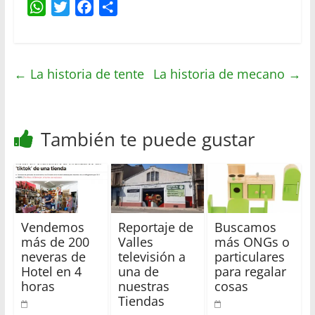
W
T
F
C
h
w
a
o
a
i
c
m
t
t
e
p
←
La historia de tente
La historia de mecano
→
s
t
b
a
A
e
o
r
p
r
o
t
También te puede gustar
p
k
i
r
Vendemos
Reportaje de
Buscamos
más de 200
Valles
más ONGs o
neveras de
televisión a
particulares
Hotel en 4
una de
para regalar
horas
nuestras
cosas
Tiendas