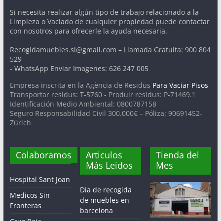
Si necesita realizar algún tipo de trabajo relacionado a la
Limpieza o Vaciado de cualquier propiedad puede contactar
con nosotros para ofrecerle la ayuda necesaria.
Recogidamuebles.sl@gmail.com – Llamada Gratuita: 900 804
529
- WhatsApp Enviar Imagenes: 626 247 005
Empresa inscrita en la Agència de Residus
Para Vaciar Pisos
Transportar residus: T-5760 - Produir residus: P-71469.1
Identificación Medio Ambiental: 0800787158
Seguro Responsabilidad Civil 300.000€ – Póliza: 90691452-
Zúrich
Colaboramos
Articulos
Tienda del
Más Leidos
Mes
Hospital Sant Joan
Dia de recogida
Medicos Sin
de muebles en
Fronteras
barcelona