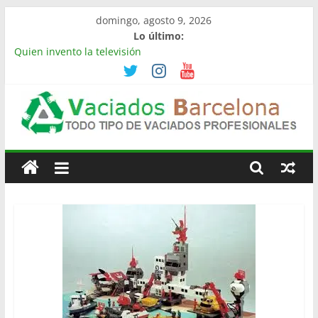
Saltar
domingo, agosto 9, 2026
al
Lo último:
contenido
Quien invento la televisión
Limpieza de naves industriales en Barcelona | Retirada,
vaciado y residuos
Vaciado de naves industriales en Rubí | Referencia
Vaciamos Masías
Vaciamos Masías: vaciado de pisos, locales, naves y
Vaciado
propiedades completas
La televisión más cara del mundo
Pisos
Barcelona
Todo
Tipo
de
Vaciados