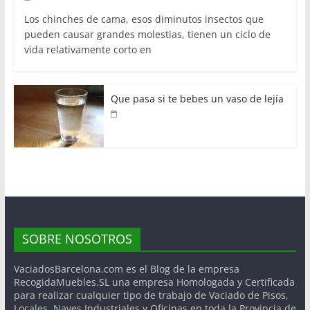
Los chinches de cama, esos diminutos insectos que
pueden causar grandes molestias, tienen un ciclo de
vida relativamente corto en
Que pasa si te bebes un vaso de lejía
SOBRE NOSOTROS
VaciadosBarcelona.com es el Blog de la empresa
RecogidaMuebles.SL una empresa Homologada y Certificada
para realizar cualquier tipo de trabajo de Vaciado de Pisos,
Locales, Naves Industriales y Oficinas en toda la Provincia de