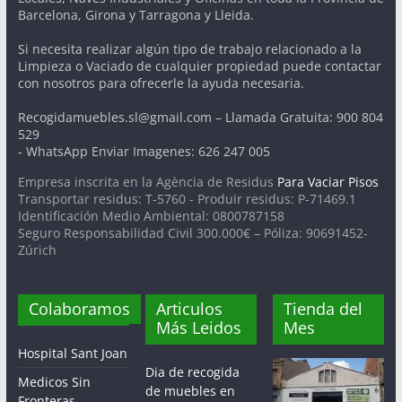
Barcelona, Girona y Tarragona y Lleida.
Si necesita realizar algún tipo de trabajo relacionado a la
Limpieza o Vaciado de cualquier propiedad puede contactar
con nosotros para ofrecerle la ayuda necesaria.
Recogidamuebles.sl@gmail.com – Llamada Gratuita: 900 804
529
- WhatsApp Enviar Imagenes: 626 247 005
Empresa inscrita en la Agència de Residus
Para Vaciar Pisos
Transportar residus: T-5760 - Produir residus: P-71469.1
Identificación Medio Ambiental: 0800787158
Seguro Responsabilidad Civil 300.000€ – Póliza: 90691452-
Zúrich
Colaboramos
Articulos
Tienda del
Más Leidos
Mes
Hospital Sant Joan
Dia de recogida
Medicos Sin
de muebles en
Fronteras