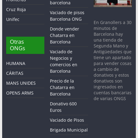
barcelona
Cruz Roja
Vaciado de pisos
Barcelona ONG
Unifec
En Granollers a 30
minutos de
Donde vender
Barcelona hay
Chatarra en
una tienda de
Otras
Barcelona
Segunda Mano y
ONGs
Antigüedades que
Vaciado de
tiene un apartado
Negocios y
para vender cosas
HUMANA
comercios en
a cambio de
Barcelona
CÁRITAS
donativos y estos
donativos son
Precio de la
MANS UNIDES
ingresados en
Chatarra en
cuentas bancarias
OPENS ARMS
Barcelona
de varias ONGS
Donativo 600
Euros
Vaciado de Pisos
Brigada Municipal