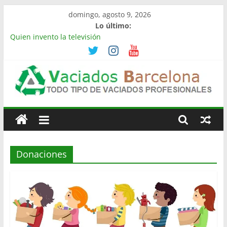
Saltar
domingo, agosto 9, 2026
al
Lo último:
contenido
Quien invento la televisión
Limpieza de naves industriales en Barcelona | Retirada,
vaciado y residuos
Vaciado de naves industriales en Rubí | Referencia
Vaciamos Masías
Vaciamos Masías: vaciado de pisos, locales, naves y
Vaciado
propiedades completas
La televisión más cara del mundo
Pisos
Donaciones
Barcelona
Todo
Tipo
de
Vaciados