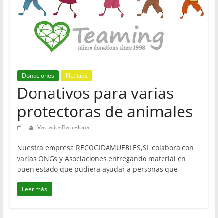
en
Barcelona
Donaciones
Noticias
Donativos para varias
protectoras de animales
VaciadosBarcelona
Nuestra empresa RECOGIDAMUEBLES,SL colabora con
varias ONGs y Asociaciones entregando material en
buen estado que pudiera ayudar a personas que
Leer más